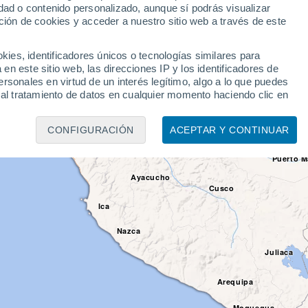
dad o contenido personalizado, aunque sí podrás visualizar
jillo
ción de cookies y acceder a nuestro sitio web a través de este
Pucallpa
ACRE
himbote
es, identificadores únicos o tecnologías similares para
n este sitio web, las direcciones IP y los identificadores de
Huánuco
rsonales en virtud de un interés legítimo, algo a lo que puedes
 al tratamiento de datos en cualquier momento haciendo clic en
Cerro de Pasco
CONFIGURACIÓN
ACEPTAR Y CONTINUAR
Lima
miento de datos:
Huancayo
Puerto 
uso de datos limitados para seleccionar anuncios básicos, crear
ccionar la publicidad personalizada, crear un perfil para
Ayacucho
ontenido personalizado, medir el rendimiento de la publicidad,
Cusco
vés de estadísticas o a través de la combinación de datos
Ica
rvicios, uso de datos limitados con el objetivo de seleccionar el
Nazca
e análisis de dispositivos, publicidad y contenido
Juliaca
n de audiencia y desarrollo de servicios.
Arequipa
Moquegua