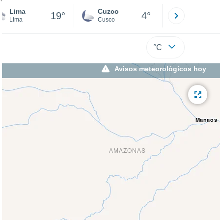
Lima
Cuzco
Puno
19°
4°
Lima
Cusco
Puno
°C
Avisos meteorológicos hoy
Manaos
AMAZONAS