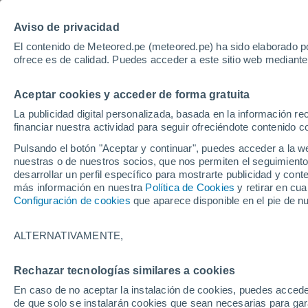
Aviso de privacidad
El contenido de Meteored.pe (meteored.pe) ha sido elaborado po
ofrece es de calidad. Puedes acceder a este sitio web mediante
Ti
Aceptar cookies y acceder de forma gratuita
Portoviejo
ECUA
La publicidad digital personalizada, basada en la información r
financiar nuestra actividad para seguir ofreciéndote contenido c
Guayaquil
Pulsando el botón "Aceptar y continuar", puedes acceder a la w
3
Cu
nuestras o de nuestros socios, que nos permiten el seguimiento
desarrollar un perfil específico para mostrarte publicidad y co
más información en nuestra
Política de Cookies
y retirar en cu
Loj
Configuración de cookies
que aparece disponible en el pie de n
Piura
ALTERNATIVAMENTE,
Rechazar tecnologías similares a cookies
Chiclayo
En caso de no aceptar la instalación de cookies, puedes accede
de que solo se instalarán cookies que sean necesarias para garan