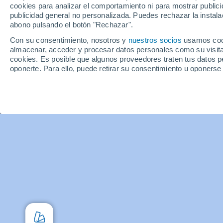
cookies para analizar el comportamiento ni para mostrar publici
Tru
publicidad general no personalizada. Puedes rechazar la instala
abono pulsando el botón "Rechazar".
C
Con su consentimiento, nosotros y
nuestros socios
usamos cooki
almacenar, acceder y procesar datos personales como su visita e
cookies. Es posible que algunos proveedores traten tus datos pe
oponerte. Para ello, puede retirar su consentimiento u oponerse
"Configurar"
o en nuestra
Política de Cookies
en este sitio web.
Nosotros y nuestros socios hacemos el siguiente trata
Almacenar la información en un dispositivo y/o acceder a ella, 
perfiles para publicidad personalizada, utilizar perfiles para sele
personalizar el contenido, uso de perfiles para la selección de c
medir el rendimiento del contenido, comprender al público a tra
procedentes de diferentes fuentes, desarrollo y mejora de los se
contenido.
Datos de localización geográfica precisa e identificación mediant
personalizados, medición de publicidad y contenido, investigació
Ver nuestros 1199 socios