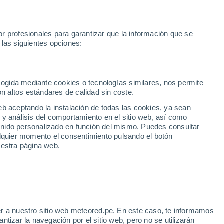
r profesionales para garantizar que la información que se
 las siguientes opciones:
3
empo
Vídeos
Alertas
Mapas
Satélites
Modelos
Mundo
Quito
Ambato
DOR
ecogida mediante cookies o tecnologías similares, nos permite
on altos estándares de calidad sin coste.
eb aceptando la instalación de todas las cookies, ya sean
enca
 y análisis del comportamiento en el sitio web, así como
ntenido personalizado en función del mismo. Puedes consultar
alquier momento el consentimiento pulsando el botón
Iquitos
a
uestra página web.
Jaén
Tarapoto
PERÚ
r a nuestro sitio web meteored.pe. En este caso, te informamos
tizar la navegación por el sitio web, pero no se utilizarán