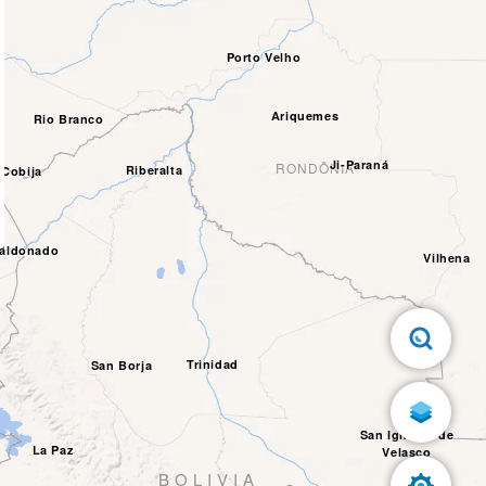
Porto Velho
Ariquemes
Rio Branco
Ji-Paraná
RONDÔNIA
Riberalta
Cobija
Maldonado
Vilhena
Trinidad
San Borja
San Ignacio de
La Paz
Velasco
BOLIVIA