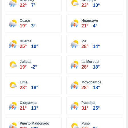
Abancay
Arequipa
ón de
22°
7°
23°
10°
uedes
uestro sitio
ed.pe. En
Cuzco
Huancayo
te
19°
3°
21°
4°
 de que
talarán
e sean
Huaraz
Ica
para
25°
10°
28°
14°
a
por el sitio
o se
Juliaca
La Merced
cookies para
19°
-2°
28°
18°
nto ni para
Lima
Moyobamba
licidad o
23°
18°
28°
18°
ado, aunque
sualizar
Oxapampa
Pucallpa
general no
21°
13°
31°
25°
ada. Puedes
 instalación
y acceder a
Puerto Maldonado
Puno
io web a