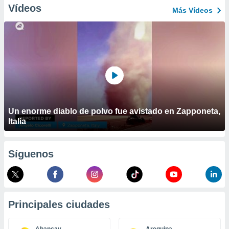
ublicidad y
Vídeos
Más Vídeos
do en
 mismo.
sultar más
 en nuestra
 Cookies
y
ualquier
ento
 botón
ación de
Un enorme diablo de polvo fue avistado en Zapponeta,
kies
Italia
 disponible
e nuestra
.
Síguenos
IVAMENTE,
as
Principales ciudades
 a cookies
 no aceptar