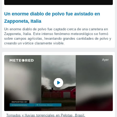
mación
ediante
ecnologías
Un enorme diablo de polvo fue avistado en
nos permite
Zapponeta, Italia
estra
ara seguir
Un enorme diablo de polvo fue captado cerca de una carretera en
e contenido
ACEPTAR
Zapponeta, Italia. Este intenso fenómeno meteorológico se formó
stándares
Y
sobre campos agrícolas, levantando grandes cantidades de polvo y
sin coste.
creando un vórtice claramente visible.
CONTINUAR
 botón
continuar",
CONFIGURACIÓN
der a la
Ayer
ndo la
 de todas
, ya sean
de nuestros
 nos
 y análisis
tamiento en
b, así como
un perfil
para
Tornados y lluvias torrenciales en Pelotas, Brasil.