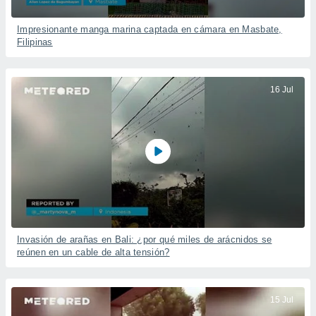
Impresionante manga marina captada en cámara en Masbate,
Filipinas
16 Jul
Invasión de arañas en Bali: ¿por qué miles de arácnidos se
reúnen en un cable de alta tensión?
15 Jul