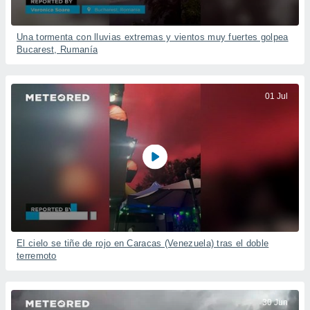
Una tormenta con lluvias extremas y vientos muy fuertes golpea
Bucarest, Rumanía
01 Jul
El cielo se tiñe de rojo en Caracas (Venezuela) tras el doble
terremoto
30 Jun