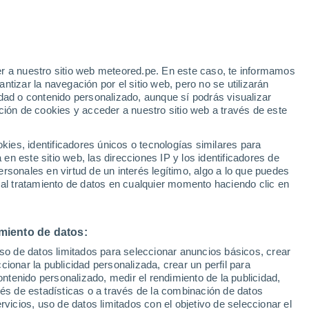
r a nuestro sitio web meteored.pe. En este caso, te informamos
tizar la navegación por el sitio web, pero no se utilizarán
Tomo 1699, Libro 0, Sección 8, Hoja MU-34318
dad o contenido personalizado, aunque sí podrás visualizar
ción de cookies y acceder a nuestro sitio web a través de este
RICOS (MURCIA) ESPAÑA.
es, identificadores únicos o tecnologías similares para
n este sitio web, las direcciones IP y los identificadores de
rsonales en virtud de un interés legítimo, algo a lo que puedes
 al tratamiento de datos en cualquier momento haciendo clic en
 "Meteored", "ALPRED S.L." o la "Empresa". La
ored atribuye la condición de usuario e implica la
miento de datos:
a una de las disposiciones incluidas en este aviso
uso de datos limitados para seleccionar anuncios básicos, crear
ccionar la publicidad personalizada, crear un perfil para
ontenido personalizado, medir el rendimiento de la publicidad,
vés de estadísticas o a través de la combinación de datos
RIAL (COPYRIGHT Y CONDICIONES DE
rvicios, uso de datos limitados con el objetivo de seleccionar el