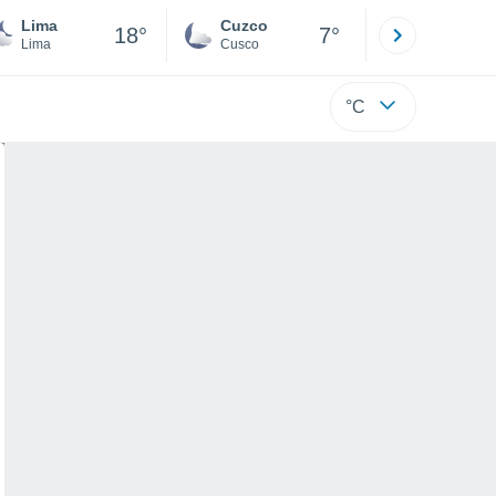
Lima
Cuzco
Puno
18°
7°
Lima
Cusco
Puno
°C