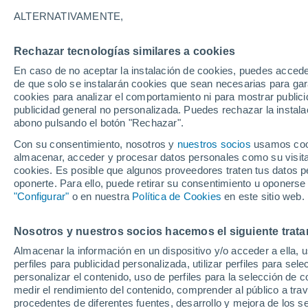
"Servicios"), cuyos datos identificativos son:
ALTERNATIVAMENTE,
NOMBRE:
ALPRED S.L.
Rechazar tecnologías similares a cookies
NIF/CIF:
B73088700
En caso de no aceptar la instalación de cookies, puedes accede
de que solo se instalarán cookies que sean necesarias para garan
DATOS
Registro Mercantil de Murcia, 
cookies para analizar el comportamiento ni para mostrar publici
REGISTRALES:
publicidad general no personalizada. Puedes rechazar la instala
abono pulsando el botón "Rechazar".
DOMICILIO:
C/ MAYOR 46, 30893 ALMEND
Con su consentimiento, nosotros y
nuestros socios
usamos cooki
TELÉFONO:
(34) 968485304
almacenar, acceder y procesar datos personales como su visita e
EMAIL:
info@meteored.com
cookies. Es posible que algunos proveedores traten tus datos pe
oponerte. Para ello, puede retirar su consentimiento u oponerse
"Configurar"
o en nuestra
Política de Cookies
en este sitio web.
A la que en adelante podremos referirnos como
navegación o el uso de las Plataformas de Mete
Nosotros y nuestros socios hacemos el siguiente trata
aceptación plena y sin reservas de todas y cad
Almacenar la información en un dispositivo y/o acceder a ella, 
legal, que pueden sufrir modificaciones.
perfiles para publicidad personalizada, utilizar perfiles para sele
personalizar el contenido, uso de perfiles para la selección de c
medir el rendimiento del contenido, comprender al público a tra
2. PROPIEDAD INTELECTUAL E INDUST
procedentes de diferentes fuentes, desarrollo y mejora de los se