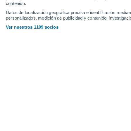
contenido.
COPIA)
Datos de localización geográfica precisa e identificación mediant
personalizados, medición de publicidad y contenido, investigació
2.1 Meteored® es una marca registrada de 
Ver nuestros 1199 socios
Plataformas de Meteored, entendiendo por estos
predicciones meteorológicas, mapas, gráficos, 
códigos fuente, son propiedad exclusiva de AL
uso. Queda expresamente prohibida la reproduc
transformación, total o parcial, de dichos conte
por cualquier medio técnico, sin la autorización
2.2
La extracción masiva de datos (scraping) 
así como su uso o redistribución empresarial/c
Asimismo, queda estrictamente prohibido el 
meteorológicos para entrenar, desarrollar o p
(LLMs, Machine Learning, etc.)
. Cualquier uso
una licencia comercial a través de Meteored Bu
estándar de los motores de búsqueda que dirija
3. OBJETO Y ÁMBITO DE APLICACIÓN