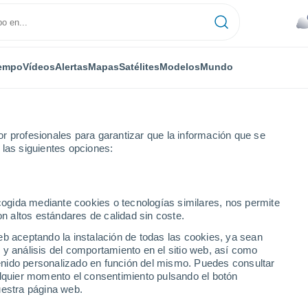
empo
Vídeos
Alertas
Mapas
Satélites
Modelos
Mundo
r profesionales para garantizar que la información que se
ONES GENERALES DE
 las siguientes opciones:
ecogida mediante cookies o tecnologías similares, nos permite
on altos estándares de calidad sin coste.
eb aceptando la instalación de todas las cookies, ya sean
 y análisis del comportamiento en el sitio web, así como
ntenido personalizado en función del mismo. Puedes consultar
alquier momento el consentimiento pulsando el botón
 de
todos los sitios web, portales y aplicaciones
uestra página web.
nte, conjuntamente las "Plataformas" o los