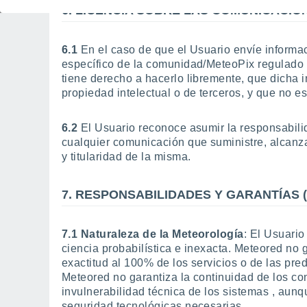
6. LICENCIA SOBRE LAS COMUNICACIO
6.1
En el caso de que el Usuario envíe informac
específico de la comunidad/MeteoPix regulado e
tiene derecho a hacerlo libremente, que dicha 
propiedad intelectual o de terceros, y que no es
6.2
El Usuario reconoce asumir la responsabil
cualquier comunicación que suministre, alcanza
y titularidad de la misma.
7. RESPONSABILIDADES Y GARANTÍAS (A
7.1 Naturaleza de la Meteorología
: El Usuari
ciencia probabilística e inexacta. Meteored no gar
exactitud al 100% de los servicios o de las pre
Meteored no garantiza la continuidad de los con
invulnerabilidad técnica de los sistemas , aun
seguridad tecnológicas necesarias.