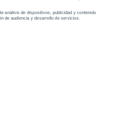
e análisis de dispositivos, publicidad y contenido
n de audiencia y desarrollo de servicios.
ALPRED S.L.
Todos los contenidos de las
 a título meramente enunciativo los textos,
fotografías, software, diseño web, marcas y
PRED S.L. o de terceros que han autorizado su
ción, distribución, comunicación pública y
nidos con fines comerciales, en cualquier soporte y
 previa, expresa y por escrito de la Empresa.
mediante
spiders, bots
o sistemas automatizados,
omercial, está terminantemente prohibida.
uso de las Plataformas, APIs, textos o datos
erfeccionar modelos de Inteligencia Artificial
 de este tipo requerirá la contratación previa de
siness. Esta prohibición no afecta a la indexación
n tráfico y enlacen a nuestras Plataformas.