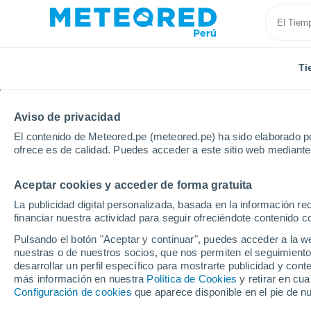
Ti
Inicio
Términos de uso
Aviso de privacidad
El contenido de Meteored.pe (meteored.pe) ha sido elaborado po
TÉRMINOS Y CONDICI
ofrece es de calidad. Puedes acceder a este sitio web mediante
USO
Aceptar cookies y acceder de forma gratuita
La publicidad digital personalizada, basada en la información r
Última revisión
: Febrero de 2026
financiar nuestra actividad para seguir ofreciéndote contenido c
Pulsando el botón "Aceptar y continuar", puedes acceder a la w
1. OBJETO Y ACEPTACIÓN
nuestras o de nuestros socios, que nos permiten el seguimiento
desarrollar un perfil específico para mostrarte publicidad y co
más información en nuestra
Política de Cookies
y retirar en cu
El presente aviso legal regula el acceso y uso
Configuración de cookies
que aparece disponible en el pie de n
móviles titularidad de ALPRED S.L.
(en adela