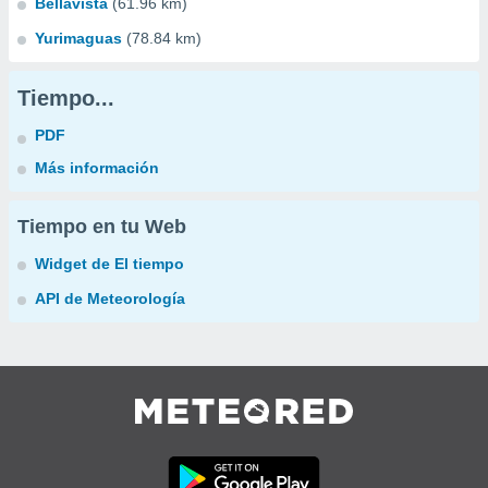
Bellavista
(61.96 km)
Yurimaguas
(78.84 km)
Tiempo...
PDF
Más información
Tiempo en tu Web
Widget de El tiempo
API de Meteorología