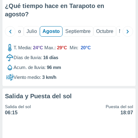
ados con el
¿Qué tiempo hace en Tarapoto en
 seleccionar
o.
agosto
?
calización
precisa e
yo
Junio
Julio
Agosto
Septiembre
Octubre
Noviemb
ión mediante
, publicidad
T. Media:
24°C
Max.:
29°C
Min:
20°C
dos,
Días de lluvia:
16
días
 publicidad
Acum. de lluvia:
96 mm
,
ón de
Viento medio:
3 km/h
 desarrollo
s.
Salida y Puesta del sol
tros 1199
ios
Salida del sol
Puesta del sol
06:15
18:07