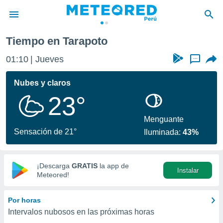
Tiempo en Tarapoto
privacidad
01:10
Jueves
...
o de
e
e) ha sido
Nubes y claros
or
23°
es para
ue la
 que se
Menguante
e calidad.
Sensación de 21°
Iluminada:
43%
eder a este
ediante las
opciones:
¡Descarga
GRATIS
la app de
Instalar
ookies y
Meteored!
e forma
Por horas
d digital
Intervalos nubosos en las próximas horas
ada, basada