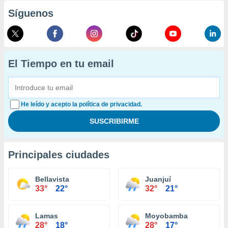
Síguenos
El Tiempo en tu email
He leído y acepto la política de privacidad.
Principales ciudades
Bellavista
Juanjuí
33°
22°
32°
21°
Lamas
Moyobamba
28°
18°
28°
17°