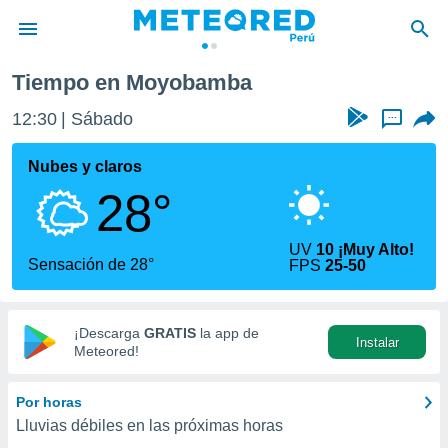
Tiempo en Moyobamba
privacidad
12:30
Sábado
...
o de
e
e) ha sido
Nubes y claros
or
28°
es para
ue la
 que se
UV
10 ¡Muy Alto!
e calidad.
Sensación de 28°
FPS
25-50
eder a este
ediante las
opciones:
¡Descarga
GRATIS
la app de
Instalar
ookies y
Meteored!
e forma
Por horas
d digital
Lluvias débiles en las próximas horas
ada, basada