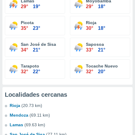
Lamas
Moyobamba
29°
19°
29°
18°
Picota
Rioja
35°
23°
30°
18°
San José de Sisa
Saposoa
34°
21°
33°
21°
Tarapoto
Tocache Nuevo
32°
22°
32°
20°
Localidades cercanas
Rioja
(20.73 km)
Mendoza
(69.11 km)
Lamas
(69.63 km)
San José de Sisa
(77.11 km)