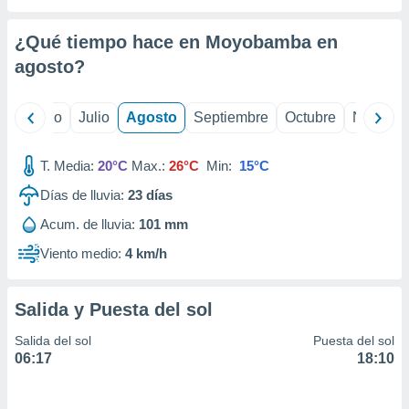
ados con el
 seleccionar
o.
¿Qué tiempo hace en Moyobamba en
agosto
?
calización
precisa e
ión mediante
yo
Junio
Julio
Agosto
Septiembre
Octubre
Noviemb
, publicidad
T. Media:
20°C
Max.:
26°C
Min:
15°C
dos,
 publicidad
Días de lluvia:
23
días
,
ón de
Acum. de lluvia:
101 mm
 desarrollo
Viento medio:
4 km/h
s.
tros 1199
ios
Salida y Puesta del sol
Salida del sol
Puesta del sol
06:17
18:10