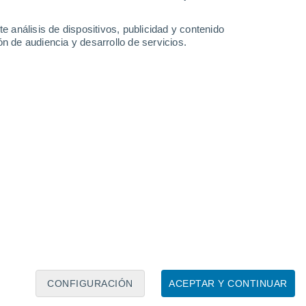
1°
Antabamba
e análisis de dispositivos, publicidad y contenido
n de audiencia y desarrollo de servicios.
Leaflet
|
©
OpenStreetMap
|
ECMWF
by © Meteored
CONFIGURACIÓN
ACEPTAR Y CONTINUAR