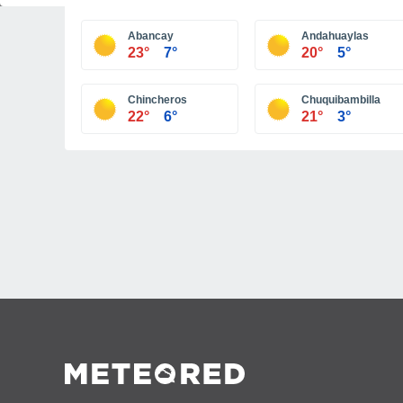
Abancay
Andahuaylas
23°
7°
20°
5°
Chincheros
Chuquibambilla
22°
6°
21°
3°