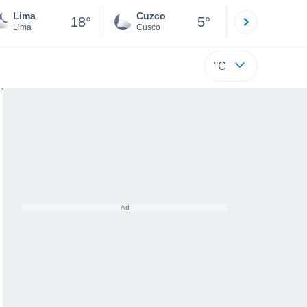
Lima
Cuzco
Puno
18°
5°
Lima
Cusco
Puno
°C