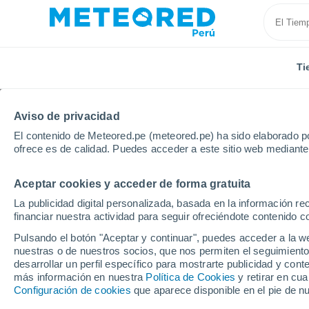
Ti
Aviso de privacidad
El contenido de Meteored.pe (meteored.pe) ha sido elaborado po
ofrece es de calidad. Puedes acceder a este sitio web mediante
Aceptar cookies y acceder de forma gratuita
Inicio
Apurímac
La publicidad digital personalizada, basada en la información r
financiar nuestra actividad para seguir ofreciéndote contenido c
Tiempo en Apurímac
Pulsando el botón "Aceptar y continuar", puedes acceder a la w
nuestras o de nuestros socios, que nos permiten el seguimiento
desarrollar un perfil específico para mostrarte publicidad y co
Hoy, 7 agosto
Todo el día
Símbolo
más información en nuestra
Política de Cookies
y retirar en cu
Configuración de cookies
que aparece disponible en el pie de n
22°