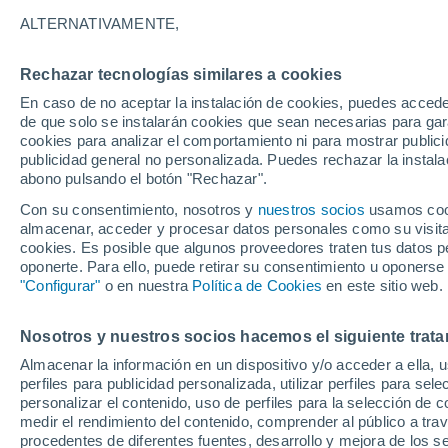
6°
ALTERNATIVAMENTE,
Chincheros
20°
Rechazar tecnologías similares a cookies
5°
Andahuaylas
En caso de no aceptar la instalación de cookies, puedes accede
de que solo se instalarán cookies que sean necesarias para garan
cookies para analizar el comportamiento ni para mostrar publici
publicidad general no personalizada. Puedes rechazar la instala
abono pulsando el botón "Rechazar".
Con su consentimiento, nosotros y
nuestros socios
usamos cooki
almacenar, acceder y procesar datos personales como su visita e
cookies. Es posible que algunos proveedores traten tus datos pe
oponerte. Para ello, puede retirar su consentimiento u oponerse
"Configurar"
o en nuestra
Política de Cookies
en este sitio web.
Nosotros y nuestros socios hacemos el siguiente trata
Almacenar la información en un dispositivo y/o acceder a ella, 
perfiles para publicidad personalizada, utilizar perfiles para sele
personalizar el contenido, uso de perfiles para la selección de c
medir el rendimiento del contenido, comprender al público a tra
Ch
procedentes de diferentes fuentes, desarrollo y mejora de los se