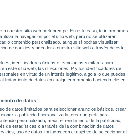
23°
7°
Abancay
r a nuestro sitio web meteored.pe. En este caso, te informamos
tizar la navegación por el sitio web, pero no se utilizarán
dad o contenido personalizado, aunque sí podrás visualizar
ción de cookies y acceder a nuestro sitio web a través de este
es, identificadores únicos o tecnologías similares para
n este sitio web, las direcciones IP y los identificadores de
rsonales en virtud de un interés legítimo, algo a lo que puedes
 al tratamiento de datos en cualquier momento haciendo clic en
21°
3°
miento de datos:
Chuquibambilla
uso de datos limitados para seleccionar anuncios básicos, crear
ccionar la publicidad personalizada, crear un perfil para
ontenido personalizado, medir el rendimiento de la publicidad,
23°
4°
vés de estadísticas o a través de la combinación de datos
alhuanca
rvicios, uso de datos limitados con el objetivo de seleccionar el
19°