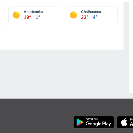
Antabamba
Chalhuanca
19°
1°
23°
4°