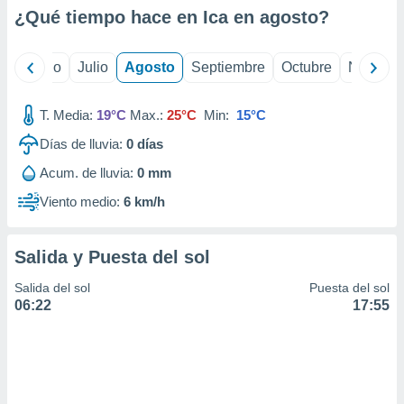
ados con el
¿Qué tiempo hace en Ica en
agosto
?
 seleccionar
o.
calización
yo
Junio
Julio
Agosto
Septiembre
Octubre
Noviemb
precisa e
ión mediante
T. Media:
19°C
Max.:
25°C
Min:
15°C
, publicidad
Días de lluvia:
0
días
dos,
Acum. de lluvia:
0 mm
 publicidad
,
Viento medio:
6 km/h
ón de
 desarrollo
s.
Salida y Puesta del sol
tros 1199
Salida del sol
Puesta del sol
ios
06:22
17:55