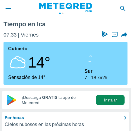
Tiempo en Ica
privacidad
07:33
Viernes
...
o de
e
e) ha sido
Cubierto
or
14°
es para
ue la
 que se
Sur
e calidad.
Sensación de 14°
7
18 km/h
eder a este
ediante las
opciones:
¡Descarga
GRATIS
la app de
Instalar
ookies y
Meteored!
e forma
Por horas
d digital
Cielos nubosos en las próximas horas
ada, basada