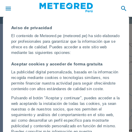
Caracas
Cartagena
 RICA
Limón
Panama
PANAMÁ
C
VENEZUEL
San Cristóbal
Avisos meteorológicos hoy
Aviso de privacidad
Medellín
Puerto Ayacucho
El contenido de Meteored.pe (meteored.pe) ha sido elaborado
Bogotá
por profesionales para garantizar que la información que se
ofrece es de calidad. Puedes acceder a este sitio web
Cali
COLOMBIA
mediante las siguientes opciones:
Mitú
Pasto
Aceptar cookies y acceder de forma gratuita
La publicidad digital personalizada, basada en la información
Quito
recogida mediante cookies o tecnologías similares, nos
7
ECUADOR
permite financiar nuestra actividad para seguir ofreciéndote
Guayaquil
contenido con altos estándares de calidad sin coste.
Iquitos
Pulsando el botón "Aceptar y continuar", puedes acceder a la
web aceptando la instalación de todas las cookies, ya sean
Piura
nuestras o de nuestros socios, que nos permiten el
seguimiento y análisis del comportamiento en el sitio web,
PERÚ
así como desarrollar un perfil específico para mostrarte
publicidad y contenido personalizado en función del mismo.
Trujillo
Pucallpa
Por
Puedes consultar más información en nuestra