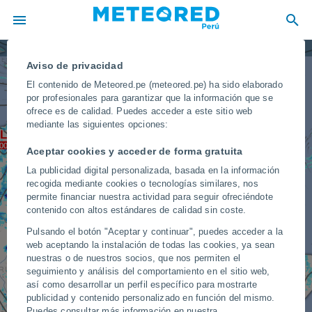
Precipitación
REPÚBLICA DOMINICANA
Aviso de privacidad
El contenido de Meteored.pe (meteored.pe) ha sido elaborado
por profesionales para garantizar que la información que se
BARBADOS
ofrece es de calidad. Puedes acceder a este sitio web
ARUBA
mediante las siguientes opciones:
TRINIDAD Y TOBAGO
VENEZUELA
Aceptar cookies y acceder de forma gratuita
La publicidad digital personalizada, basada en la información
GUYANA
SURINAM
recogida mediante cookies o tecnologías similares, nos
LOMBIA
permite financiar nuestra actividad para seguir ofreciéndote
contenido con altos estándares de calidad sin coste.
Pulsando el botón "Aceptar y continuar", puedes acceder a la
web aceptando la instalación de todas las cookies, ya sean
nuestras o de nuestros socios, que nos permiten el
RÚ
seguimiento y análisis del comportamiento en el sitio web,
así como desarrollar un perfil específico para mostrarte
BRASIL
publicidad y contenido personalizado en función del mismo.
Puedes consultar más información en nuestra