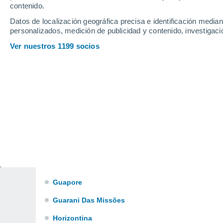
Chui
contenido.
Datos de localización geográfica precisa e identificación mediant
Chuy
personalizados, medición de publicidad y contenido, investigació
Cruz Alta
Ver nuestros 1199 socios
Dom Pedrito
Doutor Mauricio Cardoso
Erechim
Estancia Velha
Feliz
Frederico Westphalen
Guaíba
Guapore
Guarani Das Missões
Horizontina