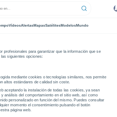
empo
Vídeos
Alertas
Mapas
Satélites
Modelos
Mundo
r profesionales para garantizar que la información que se
 las siguientes opciones:
ecogida mediante cookies o tecnologías similares, nos permite
on altos estándares de calidad sin coste.
 ciudades de Rio Grande
eb aceptando la instalación de todas las cookies, ya sean
 y análisis del comportamiento en el sitio web, así como
ntenido personalizado en función del mismo. Puedes consultar
alquier momento el consentimiento pulsando el botón
uestra página web.