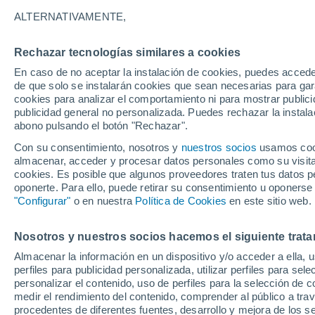
A - J
M - V
ALTERNATIVAMENTE,
Localidades más consultadas de Rio 
Rechazar tecnologías similares a cookies
Agudo
En caso de no aceptar la instalación de cookies, puedes accede
de que solo se instalarán cookies que sean necesarias para garan
Alegrete
cookies para analizar el comportamiento ni para mostrar publici
publicidad general no personalizada. Puedes rechazar la instala
Cachoeira Do Sul
abono pulsando el botón "Rechazar".
Camaqua
Con su consentimiento, nosotros y
nuestros socios
usamos cooki
almacenar, acceder y procesar datos personales como su visita e
Cambara Do Sul
cookies. Es posible que algunos proveedores traten tus datos pe
oponerte. Para ello, puede retirar su consentimiento u oponerse
Canela
"Configurar"
o en nuestra
Política de Cookies
en este sitio web.
Canoas
Nosotros y nuestros socios hacemos el siguiente trata
Caraa
Almacenar la información en un dispositivo y/o acceder a ella, 
Carazinho
perfiles para publicidad personalizada, utilizar perfiles para sele
personalizar el contenido, uso de perfiles para la selección de c
Cerro Largo
medir el rendimiento del contenido, comprender al público a tra
procedentes de diferentes fuentes, desarrollo y mejora de los se