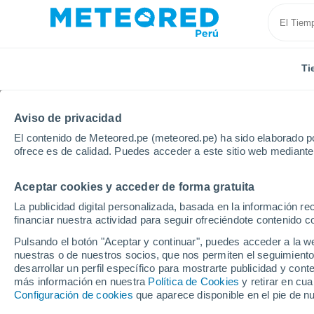
Ti
Aviso de privacidad
El contenido de Meteored.pe (meteored.pe) ha sido elaborado po
ofrece es de calidad. Puedes acceder a este sitio web mediante
Aceptar cookies y acceder de forma gratuita
Inicio
Brasil
Rio Grande del Sur
Localidades
La publicidad digital personalizada, basada en la información r
financiar nuestra actividad para seguir ofreciéndote contenido c
El tiempo en todas las
Pulsando el botón "Aceptar y continuar", puedes acceder a la w
del Sur
nuestras o de nuestros socios, que nos permiten el seguimiento
desarrollar un perfil específico para mostrarte publicidad y co
más información en nuestra
Política de Cookies
y retirar en cu
Todas las localidades de Rio Grande del Sur
Configuración de cookies
que aparece disponible en el pie de n