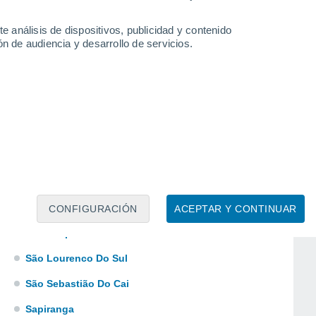
Piratini
e análisis de dispositivos, publicidad y contenido
Quarai
n de audiencia y desarrollo de servicios.
Rosario Do Sul
Santa Rosa
Santa Vitória Do Palmar
Santiago
Santo Angelo
Santo Antônio Da Patrulha
São Borja
CONFIGURACIÓN
ACEPTAR Y CONTINUAR
São Leopoldo
São Lourenco Do Sul
São Sebastião Do Cai
Sapiranga