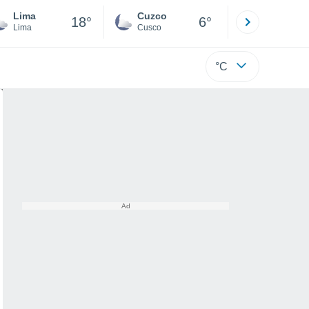
Lima
Cuzco
Puno
18°
6°
Lima
Cusco
Puno
°C