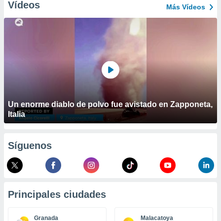
ublicidad y
Vídeos
Más Vídeos
do en
 mismo.
sultar más
 en nuestra
 Cookies
y
ualquier
ento
 botón
Un enorme diablo de polvo fue avistado en Zapponeta,
ación de
Italia
kies
 disponible
e nuestra
.
Síguenos
IVAMENTE,
as
Principales ciudades
 a cookies
 no aceptar
Granada
Malacatoya