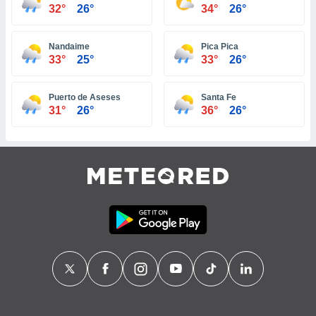
ón de
32°
26°
34°
26°
uedes
uestro sitio
ed.pe. En
Nandaime
Pica Pica
te
33°
25°
33°
26°
 de que
talarán
e sean
Puerto de Aseses
Santa Fe
31°
26°
36°
26°
para
a
por el sitio
o se
cookies para
nto ni para
licidad o
ado, aunque
sualizar
general no
ada. Puedes
 instalación
y acceder a
io web a