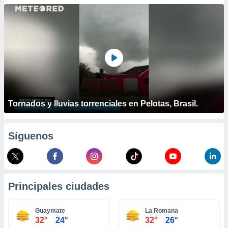
ublicidad y
do en
 mismo.
sultar más
 en nuestra
 Cookies
y
ualquier
ento
 botón
Tornados y lluvias torrenciales en Pelotas, Brasil.
ación de
kies
 disponible
Síguenos
e nuestra
.
IVAMENTE,
Principales ciudades
as
 a cookies
Guaymate
La Romana
32°
24°
32°
26°
 no aceptar