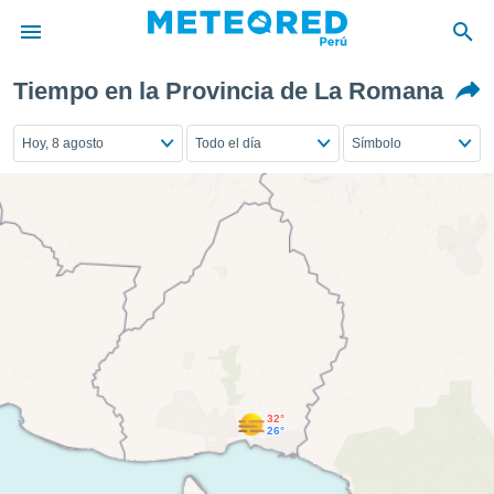
Tiempo en la Provincia de La Romana
privacidad
o de
Hoy, 8 agosto
Todo el día
Símbolo
e
e) ha sido
or
es para
ue la
 que se
e calidad.
eder a este
ediante las
opciones:
ookies y
e forma
32°
26°
d digital
ada, basada