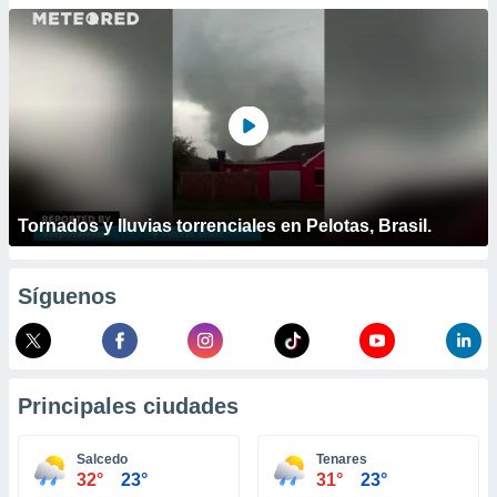
ublicidad y
do en
 mismo.
sultar más
 en nuestra
 Cookies
y
ualquier
ento
 botón
Tornados y lluvias torrenciales en Pelotas, Brasil.
ación de
kies
 disponible
Síguenos
e nuestra
.
IVAMENTE,
Principales ciudades
as
 a cookies
Salcedo
Tenares
32°
23°
31°
23°
 no aceptar