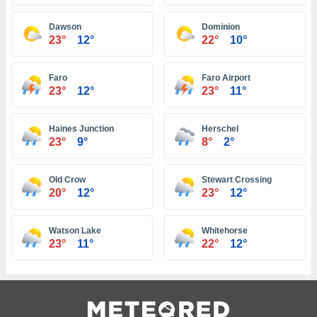
ón de
uedes
Dawson
Dominion
uestro sitio
23°
12°
22°
10°
ed.pe. En
te
 de que
Faro
Faro Airport
talarán
23°
12°
23°
11°
e sean
para
a
Haines Junction
Herschel
por el sitio
23°
9°
8°
2°
o se
cookies para
Old Crow
Stewart Crossing
nto ni para
20°
12°
23°
12°
licidad o
Watson Lake
Whitehorse
ado, aunque
23°
11°
22°
12°
sualizar
general no
ada. Puedes
 instalación
y acceder a
io web a