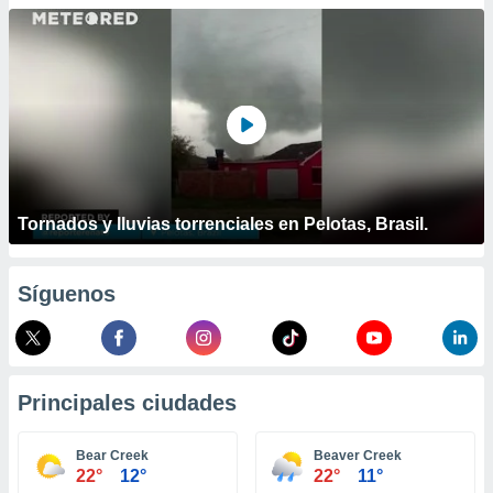
ublicidad y
do en
 mismo.
sultar más
 en nuestra
 Cookies
y
ualquier
ento
 botón
Tornados y lluvias torrenciales en Pelotas, Brasil.
ación de
kies
 disponible
Síguenos
e nuestra
.
IVAMENTE,
Principales ciudades
as
 a cookies
Bear Creek
Beaver Creek
22°
12°
22°
11°
 no aceptar