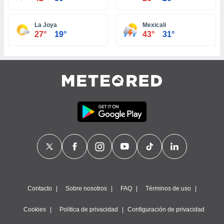
ste abono
 botón
La Joya
Mexicali
.
27°
19°
43°
31°
nto,
cios
kies,
ores únicos
as similares
nar,
rocesar
onales como
 este sitio
recciones IP
ficadores de
 posible
s
 traten tus
Contacto
Sobre nosotros
FAQ
Términos de uso
nales en
 interés
Cookies
Política de privacidad
Configuración de privacidad
go a lo que
nerte. Para