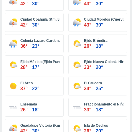
ón de
42°
30°
43°
30°
uedes
uestro sitio
ed.pe. En
Ciudad Coahuila (Km. 57)
Ciudad Morelos (Cuervos)
te
42°
30°
43°
30°
 de que
talarán
e sean
Colonia Lazaro Cardenas
Ejido Eréndira
36°
23°
26°
18°
para
a
por el sitio
Ejido México (Ejido Punta Colonet)
Ejido Nueva Colonia Hindú
o se
28°
17°
33°
20°
cookies para
nto ni para
El Arco
El Crucero
licidad o
37°
22°
34°
25°
ado, aunque
sualizar
Ensenada
Fraccionamiento el Niño
general no
26°
18°
33°
18°
ada. Puedes
 instalación
y acceder a
Guadalupe Victoria (Km. 43)
Isla de Cedros
io web a
42°
30°
26°
20°