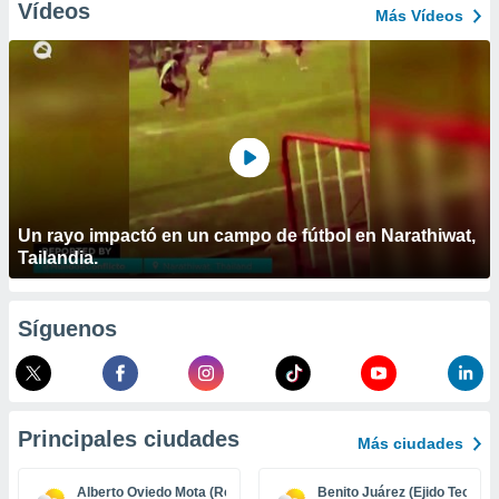
ublicidad y
Vídeos
Más Vídeos
do en
 mismo.
sultar más
 en nuestra
 Cookies
y
ualquier
ento
 botón
Un rayo impactó en un campo de fútbol en Narathiwat,
ación de
Tailandia.
kies
 disponible
e nuestra
.
Síguenos
IVAMENTE,
as
Principales ciudades
Más ciudades
 a cookies
 no aceptar
Alberto Oviedo Mota (Reacomodo)
Benito Juárez (Ejido Tecolot