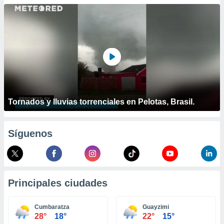
ublicidad y
do en
 mismo.
sultar más
 en nuestra
 Cookies
y
ualquier
ento
 botón
Tornados y lluvias torrenciales en Pelotas, Brasil.
ación de
kies
 disponible
Síguenos
e nuestra
.
IVAMENTE,
Principales ciudades
as
 a cookies
Cumbaratza
Guayzimi
28°
18°
22°
15°
 no aceptar