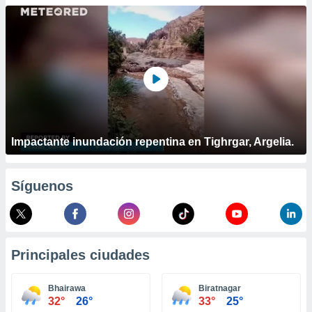
ublicidad y
do en
 mismo.
sultar más
 en nuestra
 Cookies
y
ualquier
ento
 botón
Impactante inundación repentina en Tighrgar, Argelia.
ación de
kies
 disponible
Síguenos
e nuestra
.
IVAMENTE,
Principales ciudades
as
 a cookies
Bhairawa
Biratnagar
32°
26°
33°
25°
 no aceptar