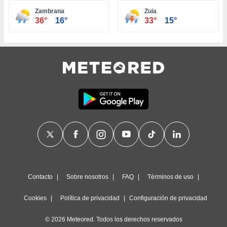
ste abono
Zambrana
Zuia
 botón
36°
16°
33°
15°
.
nto,
cios
kies,
ores únicos
as similares
nar,
rocesar
onales como
 este sitio
recciones IP
ficadores de
 posible
s
Contacto
Sobre nosotros
FAQ
Términos de uso
 traten tus
nales en
Cookies
Política de privacidad
Configuración de privacidad
 interés
go a lo que
© 2026 Meteored. Todos los derechos reservados
nerte. Para