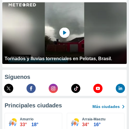
ublicidad y
do en
 mismo.
sultar más
 en nuestra
 Cookies
y
ualquier
ento
 botón
Tornados y lluvias torrenciales en Pelotas, Brasil.
ación de
kies
 disponible
Síguenos
e nuestra
.
IVAMENTE,
Principales ciudades
Más ciudades
as
 a cookies
Amurrio
Arraia-Maeztu
33°
18°
34°
16°
 no aceptar