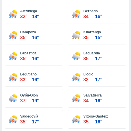
ón de
uedes
Artziniega
Bernedo
uestro sitio
32°
18°
34°
16°
ed.pe. En
te
 de que
Campezo
Kuartango
talarán
35°
16°
35°
15°
e sean
para
a
Labastida
Laguardia
por el sitio
35°
16°
35°
17°
o se
cookies para
Legutiano
Llodio
nto ni para
33°
16°
32°
17°
licidad o
Oyón-Oion
Salvatierra
ado, aunque
37°
19°
34°
16°
sualizar
general no
ada. Puedes
Valdegovía
Vitoria-Gasteiz
 instalación
35°
17°
35°
16°
y acceder a
io web a