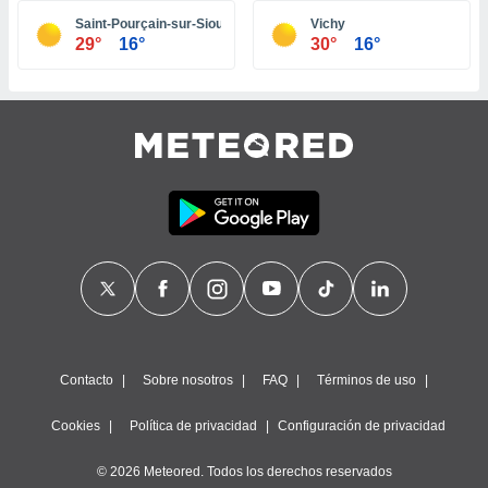
ste abono
Saint-Pourçain-sur-Sioule
Vichy
 botón
29°
16°
30°
16°
.
nto,
cios
kies,
ores únicos
as similares
nar,
rocesar
onales como
 este sitio
recciones IP
ficadores de
 posible
s
Contacto
Sobre nosotros
FAQ
Términos de uso
 traten tus
nales en
Cookies
Política de privacidad
Configuración de privacidad
 interés
go a lo que
© 2026 Meteored. Todos los derechos reservados
nerte. Para