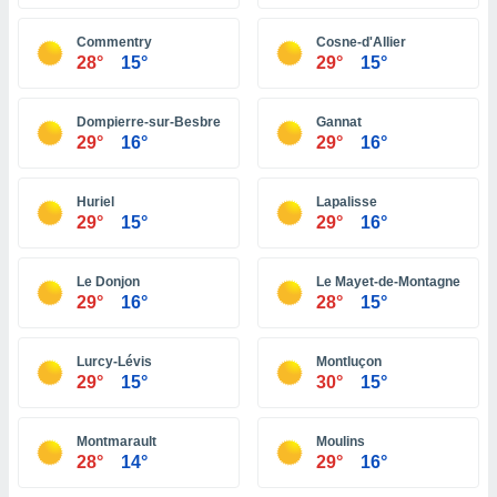
ón de
uedes
Commentry
Cosne-d'Allier
uestro sitio
28°
15°
29°
15°
ed.pe. En
te
 de que
Dompierre-sur-Besbre
Gannat
talarán
29°
16°
29°
16°
e sean
para
a
Huriel
Lapalisse
por el sitio
29°
15°
29°
16°
o se
cookies para
Le Donjon
Le Mayet-de-Montagne
nto ni para
29°
16°
28°
15°
licidad o
Lurcy-Lévis
Montluçon
ado, aunque
29°
15°
30°
15°
sualizar
general no
ada. Puedes
Montmarault
Moulins
 instalación
28°
14°
29°
16°
y acceder a
io web a