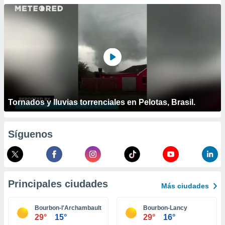
ublicidad y
do en
 mismo.
sultar más
 en nuestra
 Cookies
y
ualquier
ento
 botón
Tornados y lluvias torrenciales en Pelotas, Brasil.
ación de
kies
 disponible
Síguenos
e nuestra
.
IVAMENTE,
Principales ciudades
Más ciudades
as
 a cookies
Bourbon-l'Archambault
Bourbon-Lancy
29°
15°
29°
16°
 no aceptar