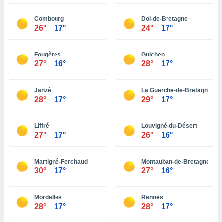
ón de
uedes
Combourg
Dol-de-Bretagne
uestro sitio
26°
17°
24°
17°
ed.pe. En
te
 de que
Fougères
Guichen
talarán
27°
16°
28°
17°
e sean
para
a
Janzé
La Guerche-de-Bretagne
por el sitio
28°
17°
29°
17°
o se
cookies para
Liffré
Louvigné-du-Désert
nto ni para
27°
17°
26°
16°
licidad o
Martigné-Ferchaud
Montauban-de-Bretagne
ado, aunque
30°
17°
27°
16°
sualizar
general no
ada. Puedes
Mordelles
Rennes
 instalación
28°
17°
28°
17°
y acceder a
io web a