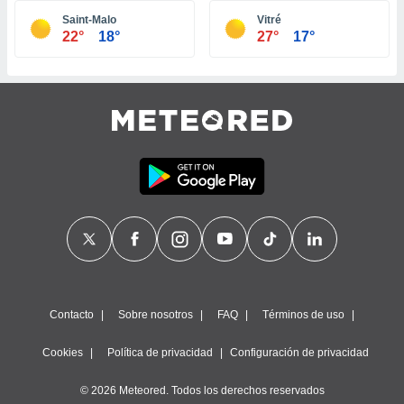
ste abono
Saint-Malo
Vitré
 botón
22°
18°
27°
17°
.
nto,
cios
kies,
ores únicos
as similares
nar,
rocesar
onales como
 este sitio
recciones IP
ficadores de
 posible
s
Contacto
Sobre nosotros
FAQ
Términos de uso
 traten tus
nales en
Cookies
Política de privacidad
Configuración de privacidad
 interés
go a lo que
© 2026 Meteored. Todos los derechos reservados
nerte. Para