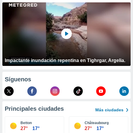
ublicidad y
do en
 mismo.
sultar más
 en nuestra
 Cookies
y
ualquier
ento
 botón
Impactante inundación repentina en Tighrgar, Argelia.
ación de
kies
 disponible
Síguenos
e nuestra
.
IVAMENTE,
Principales ciudades
Más ciudades
as
 a cookies
Betton
Châteaubourg
27°
17°
27°
17°
 no aceptar