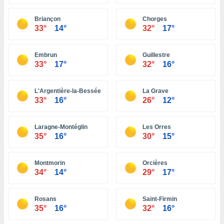
ón de
uedes
Briançon
Chorges
uestro sitio
33°
14°
32°
17°
ed.pe. En
te
 de que
Embrun
Guillestre
talarán
33°
17°
32°
16°
e sean
para
a
L'Argentière-la-Bessée
La Grave
por el sitio
33°
16°
26°
12°
o se
cookies para
Laragne-Montéglin
Les Orres
nto ni para
35°
16°
30°
15°
licidad o
Montmorin
Orcières
ado, aunque
34°
14°
29°
17°
sualizar
general no
ada. Puedes
Rosans
Saint-Firmin
 instalación
35°
16°
32°
16°
y acceder a
io web a