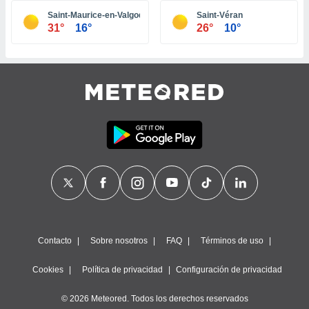
ste abono
Saint-Maurice-en-Valgodemard
Saint-Véran
 botón
31°
16°
26°
10°
.
nto,
cios
kies,
ores únicos
as similares
nar,
rocesar
onales como
 este sitio
recciones IP
ficadores de
 posible
s
Contacto
Sobre nosotros
FAQ
Términos de uso
 traten tus
nales en
Cookies
Política de privacidad
Configuración de privacidad
 interés
go a lo que
© 2026 Meteored. Todos los derechos reservados
nerte. Para