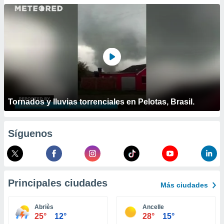
ublicidad y
do en
 mismo.
sultar más
 en nuestra
 Cookies
y
ualquier
ento
 botón
Tornados y lluvias torrenciales en Pelotas, Brasil.
ación de
kies
 disponible
Síguenos
e nuestra
.
IVAMENTE,
Principales ciudades
Más ciudades
as
 a cookies
Abriès
Ancelle
25°
12°
28°
15°
 no aceptar