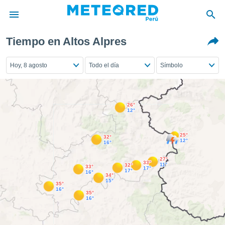
Tiempo en Altos Alpres
privacidad
o de
Hoy, 8 agosto
Todo el día
Símbolo
e
e) ha sido
or
es para
26°
ue la
12°
 que se
e calidad.
25°
eder a este
32°
12°
16°
ediante las
opciones:
27°
33°
11°
32°
33°
17°
17°
16°
ookies y
34°
15°
35°
e forma
16°
35°
16°
d digital
ada, basada