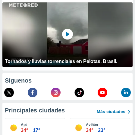
ublicidad y
do en
 mismo.
sultar más
 en nuestra
 Cookies
y
ualquier
ento
 botón
Tornados y lluvias torrenciales en Pelotas, Brasil.
ación de
kies
 disponible
Síguenos
e nuestra
.
IVAMENTE,
Principales ciudades
Más ciudades
as
 a cookies
Apt
Aviñón
34°
17°
34°
23°
 no aceptar