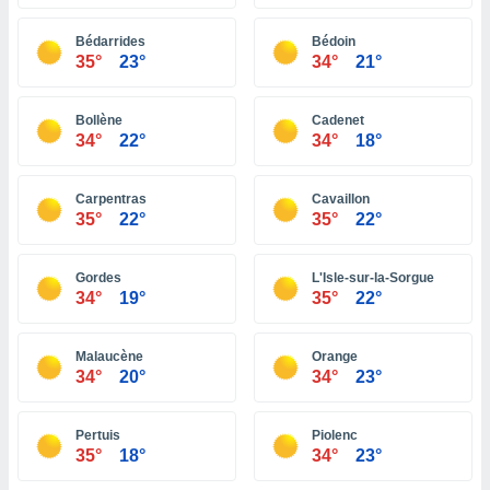
ón de
uedes
Bédarrides
Bédoin
uestro sitio
35°
23°
34°
21°
ed.pe. En
te
 de que
Bollène
Cadenet
talarán
34°
22°
34°
18°
e sean
para
a
Carpentras
Cavaillon
por el sitio
35°
22°
35°
22°
o se
cookies para
Gordes
L'Isle-sur-la-Sorgue
nto ni para
34°
19°
35°
22°
licidad o
Malaucène
Orange
ado, aunque
34°
20°
34°
23°
sualizar
general no
ada. Puedes
Pertuis
Piolenc
 instalación
35°
18°
34°
23°
y acceder a
io web a