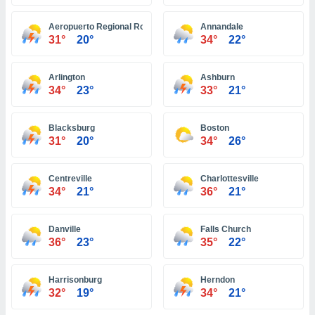
ón de
uedes
Aeropuerto Regional Roanoke
Annandale
uestro sitio
31°
20°
34°
22°
ed.pe. En
te
 de que
Arlington
Ashburn
talarán
34°
23°
33°
21°
e sean
para
a
Blacksburg
Boston
por el sitio
31°
20°
34°
26°
o se
cookies para
Centreville
Charlottesville
nto ni para
34°
21°
36°
21°
licidad o
Danville
Falls Church
ado, aunque
36°
23°
35°
22°
sualizar
general no
ada. Puedes
Harrisonburg
Herndon
 instalación
32°
19°
34°
21°
y acceder a
io web a