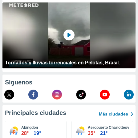
ublicidad y
do en
 mismo.
sultar más
 en nuestra
 Cookies
y
ualquier
ento
 botón
Tornados y lluvias torrenciales en Pelotas, Brasil.
ación de
kies
 disponible
Síguenos
e nuestra
.
IVAMENTE,
Principales ciudades
Más ciudades
as
 a cookies
Abingdon
Aeropuerto Charlottesville-
28°
19°
35°
21°
 no aceptar