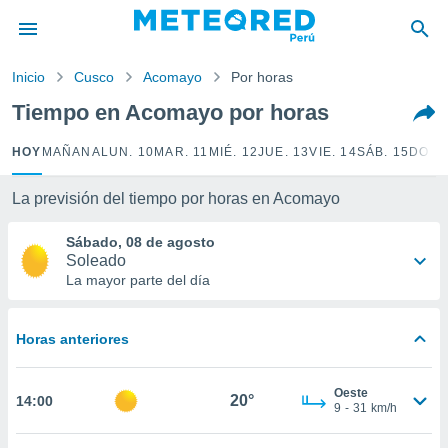
privacidad
o de
Inicio
Cusco
Acomayo
Por horas
e
e) ha sido
Tiempo en Acomayo por horas
or
es para
HOY
MAÑANA
LUN. 10
MAR. 11
MIÉ. 12
JUE. 13
VIE. 14
SÁB. 15
DOM.
ue la
 que se
e calidad.
La previsión del tiempo por horas en Acomayo
eder a este
ediante las
Sábado, 08 de agosto
opciones:
Soleado
La mayor parte del día
ookies y
e forma
Horas anteriores
d digital
ada, basada
Oeste
mación
20°
14:00
9
-
31
km/h
ediante
ecnologías