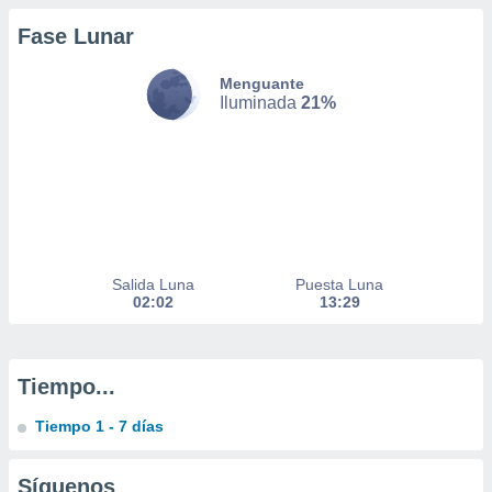
Fase Lunar
nto,
Menguante
cios
Iluminada
21%
kies,
ores únicos
as similares
nar,
rocesar
onales como
 este sitio
recciones IP
ficadores de
Salida Luna
Puesta Luna
 posible
02:02
13:29
s
 traten tus
nales en
 interés
Tiempo...
go a lo que
nerte. Para
Tiempo 1 - 7 días
retirar su
ento u
Síguenos