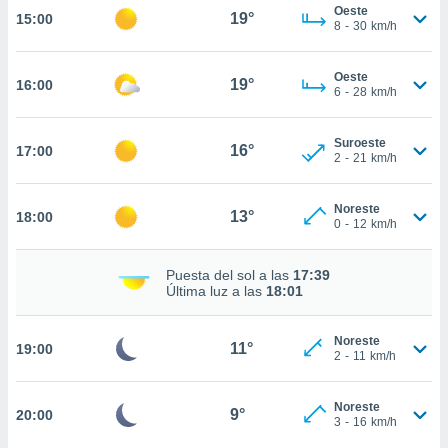
nos permite
Oeste
19°
15:00
estra
8
-
30
km/h
ara seguir
e contenido
ACEPTAR
Oeste
stándares
19°
16:00
Y
6
-
28
km/h
sin coste.
CONTINUAR
 botón
Suroeste
16°
17:00
continuar",
CONFIGURACIÓN
2
-
21
km/h
der a la
ndo la
 de todas
Noreste
13°
18:00
0
-
12
km/h
, ya sean
de nuestros
 nos
Puesta del sol a las
17:39
Última luz a las
18:01
 y análisis
tamiento en
b, así como
Noreste
11°
19:00
2
-
11
km/h
un perfil
para
ublicidad y
Noreste
9°
20:00
3
-
16
km/h
do en