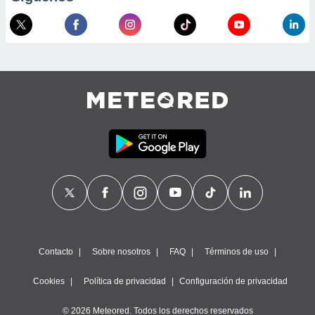
 de datos
er momento
ic en
o en
 Cookies
en
eb.
y
socios
el
to de
la
 en un
 y/o acceder
 de datos
Contacto
Sobre nosotros
FAQ
Términos de uso
ara
 anuncios
Cookies
Política de privacidad
Configuración de privacidad
ar perfiles
idad
a, utilizar
© 2026 Meteored. Todos los derechos reservados