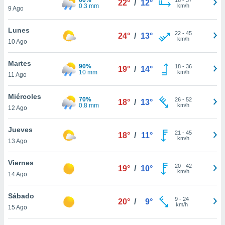
22°
/
12°
ublicidad y
0.3 mm
km/h
9 Ago
do en
Lunes
 mismo.
22
-
45
24°
/
13°
km/h
sultar más
10 Ago
 en nuestra
 Cookies
y
Martes
90%
18
-
36
19°
/
14°
ualquier
10 mm
km/h
11 Ago
ento
Miércoles
 botón
70%
26
-
52
18°
/
13°
0.8 mm
km/h
12 Ago
ación de
kies
 disponible
Jueves
21
-
45
18°
/
11°
e nuestra
km/h
13 Ago
.
Viernes
IVAMENTE,
20
-
42
19°
/
10°
km/h
14 Ago
as
Sábado
9
-
24
20°
/
9°
 a cookies
km/h
15 Ago
 no aceptar