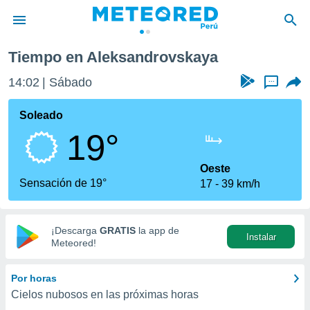
rovskaya
Tiempo en Aleksandrovskaya
privacidad
14:02
Sábado
...
o de
e
e) ha sido
Soleado
or
19°
es para
ue la
 que se
Oeste
e calidad.
Sensación de 19°
17
39 km/h
eder a este
ediante las
opciones:
¡Descarga
GRATIS
la app de
Instalar
ookies y
Meteored!
e forma
Por horas
d digital
Cielos nubosos en las próximas horas
ada, basada