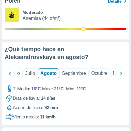
Polen
ados con el
Detalle
 seleccionar
o.
Moderado
Artemisa (44 #/m³)
calización
precisa e
ión mediante
, publicidad
¿Qué tiempo hace en
dos,
Aleksandrovskaya en
agosto
?
 publicidad
,
ón de
yo
Junio
Julio
Agosto
Septiembre
Octubre
Noviemb
 desarrollo
s.
T. Media:
16°C
Max.:
21°C
Min:
11°C
tros 1199
ios
Días de lluvia:
14
días
Acum. de lluvia:
92 mm
Viento medio:
11 km/h