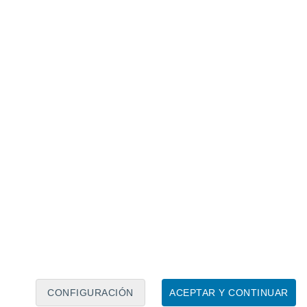
Calendario lunar
Lun
Mar
Mié
Jue
Vie
Sáb
Dom
7
8
9
10
11
12
13
14
15
16
17
18
19
20
CONFIGURACIÓN
ACEPTAR Y CONTINUAR
6