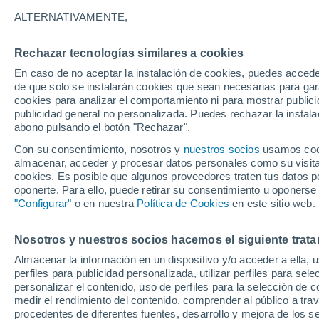
24°
ALTERNATIVAMENTE,
Rechazar tecnologías similares a cookies
Noreste
En caso de no aceptar la instalación de cookies, puedes accede
Sensación de 25°
4
-
20 km/
de que solo se instalarán cookies que sean necesarias para garan
cookies para analizar el comportamiento ni para mostrar publici
publicidad general no personalizada. Puedes rechazar la instala
abono pulsando el botón "Rechazar".
Tiempo 1 - 7 días
Mapa de temperatura
Satélites
Con su consentimiento, nosotros y
nuestros socios
usamos cooki
almacenar, acceder y procesar datos personales como su visita e
cookies. Es posible que algunos proveedores traten tus datos pe
oponerte. Para ello, puede retirar su consentimiento u oponerse
Mañana
Domingo
Hoy
"Configurar"
o en nuestra
Política de Cookies
en este sitio web.
8 Ago
9 Ago
7 Ago
Nosotros y nuestros socios hacemos el siguiente trata
Almacenar la información en un dispositivo y/o acceder a ella, 
40%
perfiles para publicidad personalizada, utilizar perfiles para sele
0.3 mm
personalizar el contenido, uso de perfiles para la selección de c
35°
/
17°
32°
/
17°
35°
/
15°
medir el rendimiento del contenido, comprender al público a tra
procedentes de diferentes fuentes, desarrollo y mejora de los se