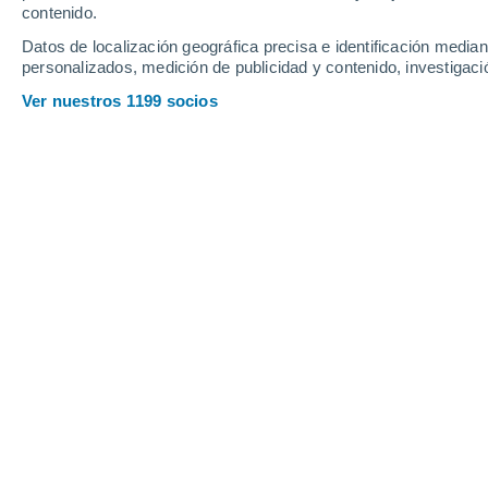
contenido.
24
-
49
km/h
22
-
42
km/h
19
20
-
38
km/h
Datos de localización geográfica precisa e identificación mediant
personalizados, medición de publicidad y contenido, investigació
Tiempo en Amayuelas de Abajo hoy
,
Ver nuestros 1199 socios
Soleado
24°
11:00
Sensación T.
25°
Soleado
27°
12:00
Sensación T.
27°
Soleado
30°
13:00
Sensación T.
29°
Soleado
32°
14:00
Sensación T.
30°
Soleado
33°
15:00
Sensación T.
31°