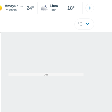
Amayuelas de Abajo
Lima
Cuzco
24°
18°
Palencia
Lima
Cusco
°C