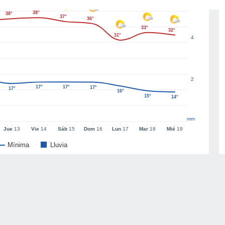
38°
38°
37°
36°
33°
32°
31°
4
2
17°
17°
17°
17°
16°
15°
14°
mm
Jue
13
Vie
14
Sáb
15
Dom
16
Lun
17
Mar
18
Mié
19
Mínima
Lluvia