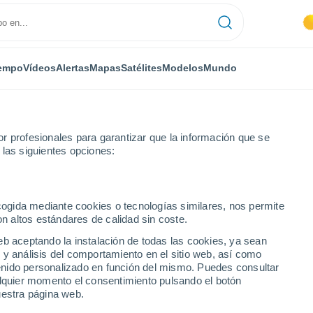
empo
Vídeos
Alertas
Mapas
Satélites
Modelos
Mundo
r profesionales para garantizar que la información que se
 las siguientes opciones:
ncia
Amayuelas de Abajo
ecogida mediante cookies o tecnologías similares, nos permite
on altos estándares de calidad sin coste.
de Abajo
eb aceptando la instalación de todas las cookies, ya sean
 y análisis del comportamiento en el sitio web, así como
...
ntenido personalizado en función del mismo. Puedes consultar
alquier momento el consentimiento pulsando el botón
Por horas
uestra página web.
Cielos despejados en las
próximas horas