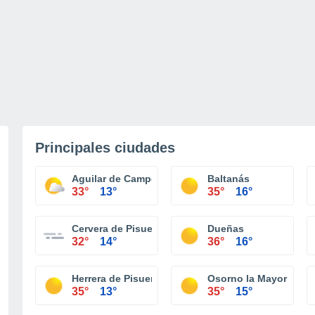
Principales ciudades
Aguilar de Campoo
Baltanás
33°
13°
35°
16°
Cervera de Pisuerga
Dueñas
32°
14°
36°
16°
Herrera de Pisuerga
Osorno la Mayor
35°
13°
35°
15°