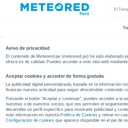
Ti
Aviso de privacidad
El contenido de Meteored.pe (meteored.pe) ha sido elaborado po
ofrece es de calidad. Puedes acceder a este sitio web mediante
Aceptar cookies y acceder de forma gratuita
Inicio
España
Castilla y León
Provincia de Pale
La publicidad digital personalizada, basada en la información r
financiar nuestra actividad para seguir ofreciéndote contenido c
Tiempo en Amayuelas 
Pulsando el botón "Aceptar y continuar", puedes acceder a la w
nuestras o de nuestros socios, que nos permiten el seguimiento
10:35
Viernes
desarrollar un perfil específico para mostrarte publicidad y co
más información en nuestra
Política de Cookies
y retirar en cu
Configuración de cookies
que aparece disponible en el pie de n
Soleado