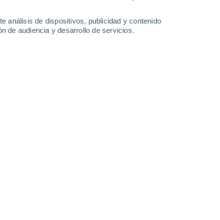
-
46
km/h
21
-
40
km/h
18
-
38
km/h
17
-
43
km/h
e análisis de dispositivos, publicidad y contenido
n de audiencia y desarrollo de servicios.
 7 de agosto
Noreste
3 Medio
4
-
20 km/h
FPS:
6-10
Noreste
5 Medio
1
-
16 km/h
FPS:
6-10
Suroeste
7 Alto
3
-
17 km/h
FPS:
15-25
Suroeste
9 ¡Muy Alto!
8
-
24 km/h
FPS:
25-50
Suroeste
8 ¡Muy Alto!
12
-
30 km/h
FPS:
25-50