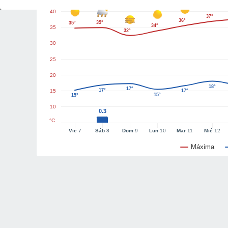
40
37°
36°
35°
35°
34°
35
32°
30
25
20
18°
17°
17°
15
17°
15°
15°
10
0.3
°C
Vie
7
Sáb
8
Dom
9
Lun
10
Mar
11
Mié
12
Máxima