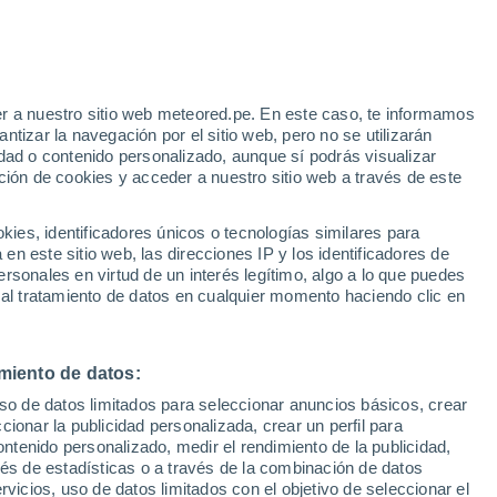
r a nuestro sitio web meteored.pe. En este caso, te informamos
h
tizar la navegación por el sitio web, pero no se utilizarán
dad o contenido personalizado, aunque sí podrás visualizar
ción de cookies y acceder a nuestro sitio web a través de este
Modelos
es, identificadores únicos o tecnologías similares para
n este sitio web, las direcciones IP y los identificadores de
rsonales en virtud de un interés legítimo, algo a lo que puedes
 al tratamiento de datos en cualquier momento haciendo clic en
Lunes
Martes
Miércoles
Jueves
10 Ago
11 Ago
12 Ago
13 Ago
miento de datos:
uso de datos limitados para seleccionar anuncios básicos, crear
ccionar la publicidad personalizada, crear un perfil para
ontenido personalizado, medir el rendimiento de la publicidad,
34°
/
15°
36°
/
17°
37°
/
18°
38°
/
17°
vés de estadísticas o a través de la combinación de datos
rvicios, uso de datos limitados con el objetivo de seleccionar el