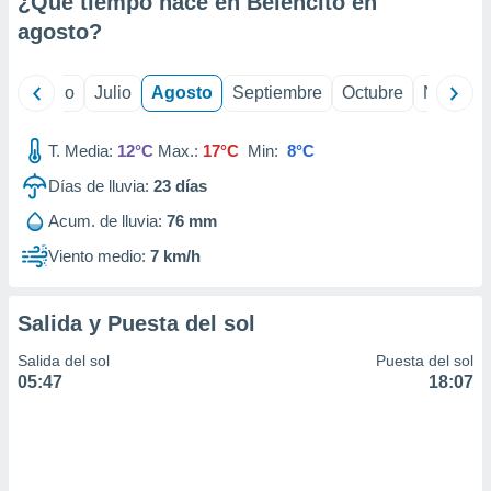
¿Qué tiempo hace en Belencito en
ados con el
 seleccionar
agosto
?
o.
calización
yo
Junio
Julio
Agosto
Septiembre
Octubre
Noviemb
precisa e
ión mediante
T. Media:
12°C
Max.:
17°C
Min:
8°C
, publicidad
Días de lluvia:
23
días
dos,
Acum. de lluvia:
76 mm
 publicidad
,
Viento medio:
7 km/h
ón de
 desarrollo
s.
Salida y Puesta del sol
tros 1199
Salida del sol
Puesta del sol
ios
05:47
18:07