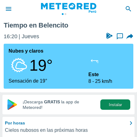
Tiempo en Belencito
privacidad
16:20
Jueves
...
o de
e
e) ha sido
Nubes y claros
or
19°
es para
ue la
 que se
Este
e calidad.
Sensación de 19°
8
25 km/h
eder a este
ediante las
opciones:
¡Descarga
GRATIS
la app de
Instalar
ookies y
Meteored!
e forma
Por horas
d digital
Cielos nubosos en las próximas horas
ada, basada