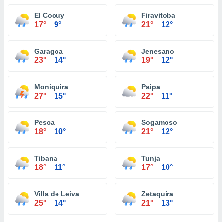
El Cocuy
Firavitoba
17°
9°
21°
12°
Garagoa
Jenesano
23°
14°
19°
12°
Moniquira
Paipa
27°
15°
22°
11°
Pesca
Sogamoso
18°
10°
21°
12°
Tibana
Tunja
18°
11°
17°
10°
Villa de Leiva
Zetaquira
25°
14°
21°
13°