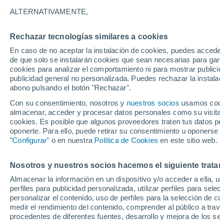
25°
ALTERNATIVAMENTE,
Rechazar tecnologías similares a cookies
Menguant
En caso de no aceptar la instalación de cookies, puedes accede
Iluminada
Sensación de 26°
de que solo se instalarán cookies que sean necesarias para garan
cookies para analizar el comportamiento ni para mostrar publici
publicidad general no personalizada. Puedes rechazar la instala
abono pulsando el botón "Rechazar".
Tiempo 1 - 7 días
Mapa de temperatura
Satélites
Con su consentimiento, nosotros y
nuestros socios
usamos cooki
almacenar, acceder y procesar datos personales como su visita e
cookies. Es posible que algunos proveedores traten tus datos pe
oponerte. Para ello, puede retirar su consentimiento u oponerse
Mañana
Domingo
Hoy
"Configurar"
o en nuestra
Política de Cookies
en este sitio web.
8 Ago
9 Ago
7 Ago
Nosotros y nuestros socios hacemos el siguiente trata
Almacenar la información en un dispositivo y/o acceder a ella, 
60%
70%
perfiles para publicidad personalizada, utilizar perfiles para sele
0.5 mm
0.8 mm
personalizar el contenido, uso de perfiles para la selección de c
35°
/
23°
34°
/
22°
34°
/
22°
medir el rendimiento del contenido, comprender al público a tra
procedentes de diferentes fuentes, desarrollo y mejora de los se