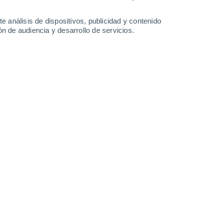
-
31
km/h
9
-
29
km/h
8
-
30
km/h
10
-
38
km/h
e análisis de dispositivos, publicidad y contenido
n de audiencia y desarrollo de servicios.
Oeste
3 Medio
°
7
-
28 km/h
FPS:
6-10
Noroeste
1 Bajo
°
7
-
27 km/h
FPS:
no
Norte
0 Bajo
°
7
-
23 km/h
FPS:
no
Noreste
0 Bajo
°
7
-
19 km/h
FPS:
no
o
Noreste
0 Bajo
°
7
-
19 km/h
FPS:
no