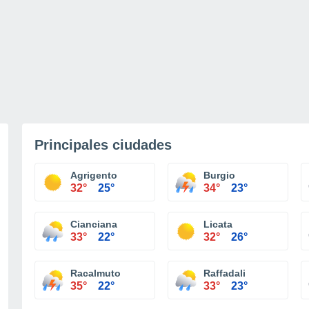
Principales ciudades
Agrigento
Burgio
32°
25°
34°
23°
Cianciana
Licata
33°
22°
32°
26°
Racalmuto
Raffadali
35°
22°
33°
23°