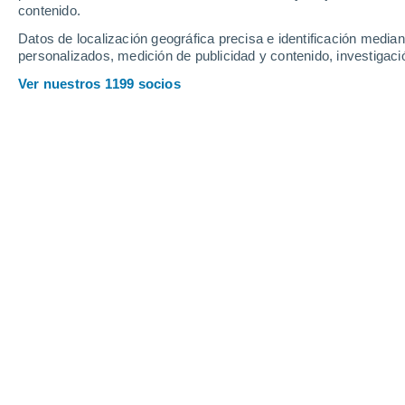
contenido.
13
-
32
km/h
15
-
38
km/h
9
9
-
28
km/h
Datos de localización geográfica precisa e identificación mediant
personalizados, medición de publicidad y contenido, investigació
Tiempo en Bivona hoy
, 7 de agosto
Ver nuestros 1199 socios
Lluvia débil
30%
32°
17:00
0.1 mm
Sensación T.
32
Nubes y claros
32°
18:00
Sensación T.
31
Nubes y claros
31°
19:00
Sensación T.
31
Soleado
28°
20:00
Sensación T.
29
Cielo despejad
26°
21:00
Sensación T.
28