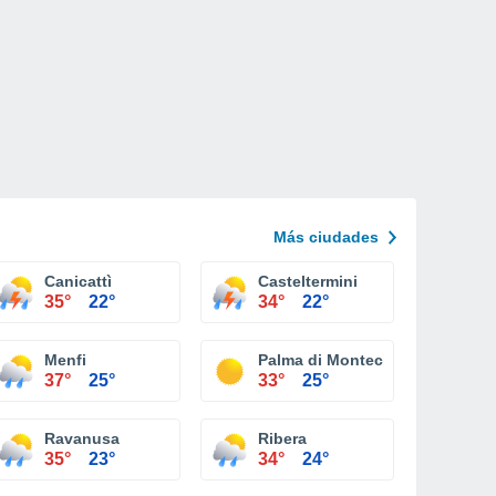
Más ciudades
Canicattì
Casteltermini
35°
22°
34°
22°
Menfi
Palma di Montechiaro
37°
25°
33°
25°
Ravanusa
Ribera
35°
23°
34°
24°