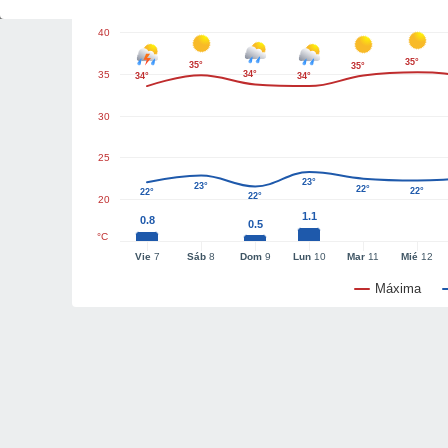
40
35°
35°
35°
35
34°
34°
34°
30
25
23°
23°
22°
22°
22°
22°
20
1.1
0.8
0.5
°C
Vie
7
Sáb
8
Dom
9
Lun
10
Mar
11
Mié
12
Máxima