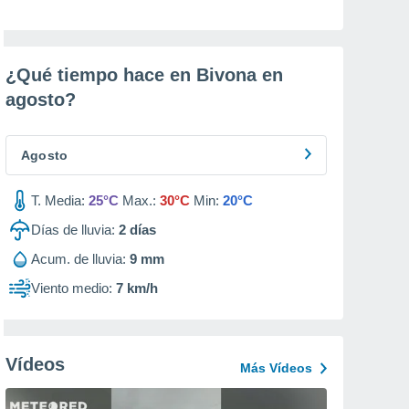
¿Qué tiempo hace en Bivona en
agosto
?
Agosto
T. Media:
25°C
Max.:
30°C
Min:
20°C
Días de lluvia:
2
días
Acum. de lluvia:
9 mm
Viento medio:
7 km/h
Vídeos
Más Vídeos