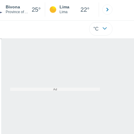
Bivona
Lima
Cuzco
25°
22°
Province of Agrigento
Lima
Cusco
°C