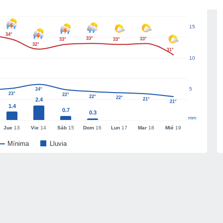
15
34°
33°
33°
33°
33°
32°
31°
10
5
24°
23°
22°
22°
22°
2.4
21°
21°
1.4
0.7
0.3
mm
Jue
13
Vie
14
Sáb
15
Dom
16
Lun
17
Mar
18
Mié
19
Mínima
Lluvia