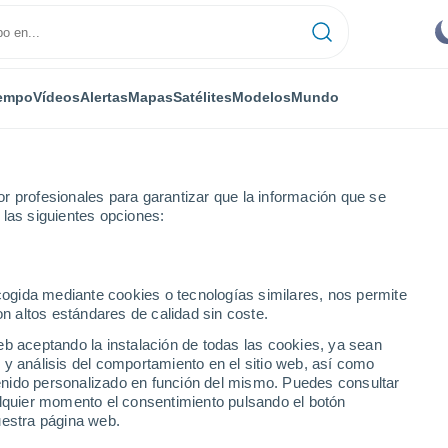
empo
Vídeos
Alertas
Mapas
Satélites
Modelos
Mundo
r profesionales para garantizar que la información que se
 las siguientes opciones:
ecogida mediante cookies o tecnologías similares, nos permite
on altos estándares de calidad sin coste.
eb aceptando la instalación de todas las cookies, ya sean
 y análisis del comportamiento en el sitio web, así como
...
ntenido personalizado en función del mismo. Puedes consultar
alquier momento el consentimiento pulsando el botón
Por horas
uestra página web.
Cielos despejados en las
próximas horas