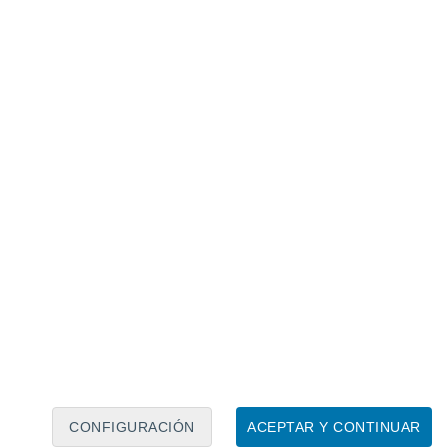
Calendario lunar
Lun
Mar
Mié
Jue
Vie
Sáb
Dom
7
8
9
10
11
12
13
14
15
16
17
18
19
20
CONFIGURACIÓN
ACEPTAR Y CONTINUAR
20