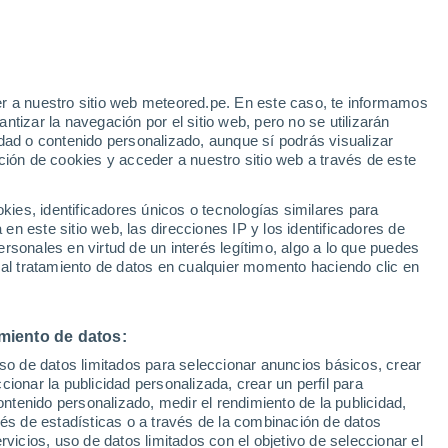
Aviso de nivel rojo
Alerta extrema por altas
temperaturas en Bivona hoy
e
r a nuestro sitio web meteored.pe. En este caso, te informamos
:
35%
tizar la navegación por el sitio web, pero no se utilizarán
dad o contenido personalizado, aunque sí podrás visualizar
ción de cookies y acceder a nuestro sitio web a través de este
Modelos
es, identificadores únicos o tecnologías similares para
n este sitio web, las direcciones IP y los identificadores de
rsonales en virtud de un interés legítimo, algo a lo que puedes
 al tratamiento de datos en cualquier momento haciendo clic en
Lunes
Martes
Miércoles
Jueves
10 Ago
11 Ago
12 Ago
13 Ago
miento de datos:
uso de datos limitados para seleccionar anuncios básicos, crear
80%
80%
ccionar la publicidad personalizada, crear un perfil para
1.1 mm
1.4 mm
ontenido personalizado, medir el rendimiento de la publicidad,
34°
/
23°
35°
/
22°
35°
/
22°
34°
/
23°
vés de estadísticas o a través de la combinación de datos
rvicios, uso de datos limitados con el objetivo de seleccionar el