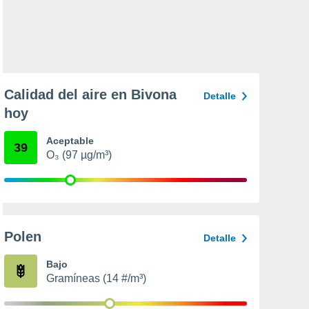
Calidad del aire en Bivona
Detalle
hoy
Aceptable
39
O₃ (97 µg/m³)
Polen
Detalle
Bajo
Gramíneas (14 #/m³)