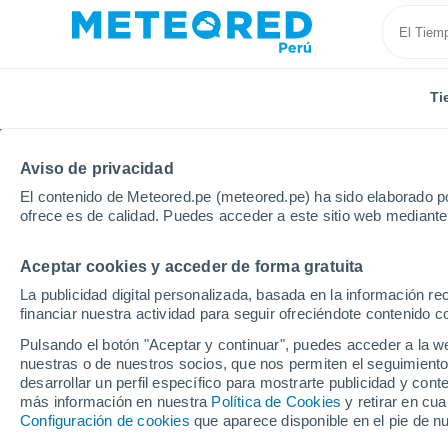
Ti
Aviso de privacidad
El contenido de Meteored.pe (meteored.pe) ha sido elaborado po
ofrece es de calidad. Puedes acceder a este sitio web mediante
Aceptar cookies y acceder de forma gratuita
Inicio
Italia
Provincia de Agrigento
Bivona
La publicidad digital personalizada, basada en la información r
financiar nuestra actividad para seguir ofreciéndote contenido c
Tiempo en Bivona
Pulsando el botón "Aceptar y continuar", puedes acceder a la w
nuestras o de nuestros socios, que nos permiten el seguimiento
21:36
Viernes
desarrollar un perfil específico para mostrarte publicidad y co
más información en nuestra
Política de Cookies
y retirar en cu
Configuración de cookies
que aparece disponible en el pie de n
Cielo despejado