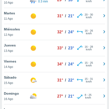
0.3 mm
km/h
ublicidad y
10 Ago
do en
Martes
20
-
30
 mismo.
31°
/
21°
km/h
11 Ago
sultar más
 en nuestra
Miércoles
 Cookies
y
16
-
26
32°
/
24°
km/h
ualquier
12 Ago
ento
Jueves
16
-
28
33°
/
23°
 botón
km/h
13 Ago
ación de
kies
Viernes
 disponible
15
-
25
34°
/
24°
km/h
e nuestra
14 Ago
.
Sábado
15
-
31
31°
/
22°
IVAMENTE,
km/h
15 Ago
Domingo
as
8
-
25
27°
/
21°
km/h
16 Ago
 a cookies
 no aceptar