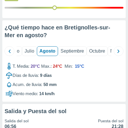
ados con el
 seleccionar
o.
calización
precisa e
¿Qué tiempo hace en Bretignolles-sur-
ión mediante
Mer en
agosto
?
, publicidad
yo
Junio
Julio
Agosto
Septiembre
Octubre
Noviemb
dos,
 publicidad
,
T. Media:
20°C
Max.:
24°C
Min:
15°C
ón de
 desarrollo
Días de lluvia:
9
días
s.
Acum. de lluvia:
50 mm
tros 1199
Viento medio:
14 km/h
ios
Salida y Puesta del sol
Salida del sol
Puesta del sol
06:56
21:28