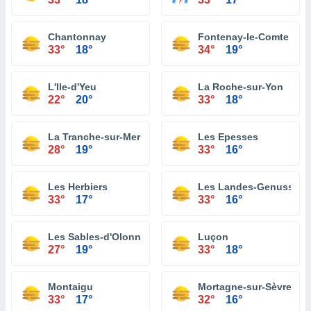
Chantonnay
Fontenay-le-Comte
33°
18°
34°
19°
L'Ile-d'Yeu
La Roche-sur-Yon
22°
20°
33°
18°
La Tranche-sur-Mer
Les Epesses
28°
19°
33°
16°
Les Herbiers
Les Landes-Genusson
33°
17°
33°
16°
Les Sables-d'Olonne
Luçon
27°
19°
33°
18°
Montaigu
Mortagne-sur-Sèvre
33°
17°
32°
16°