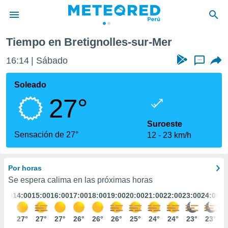
r-Mer
Tiempo en Bretignolles-sur-Mer
privacidad
16:14
Sábado
...
o de
e
e) ha sido
Soleado
or
27°
es para
ue la
 que se
Suroeste
e calidad.
Sensación de 27°
12
23 km/h
eder a este
ediante las
opciones:
Por horas
ookies y
Se espera calima en las próximas horas
e forma
3:00
14:00
15:00
16:00
17:00
18:00
19:00
20:00
21:00
22:00
23:00
24:00
d digital
27°
27°
27°
27°
26°
26°
26°
25°
24°
24°
23°
23°
ada, basada