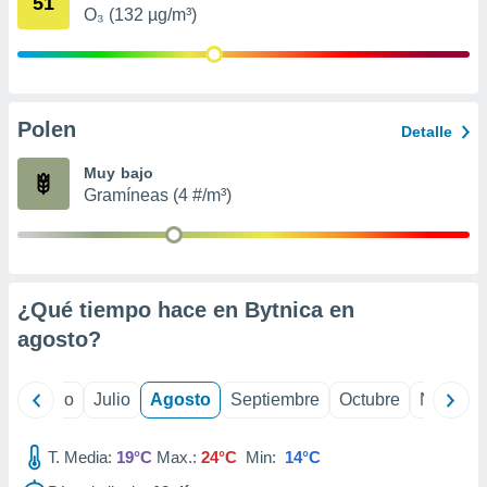
51
ados con el
O₃ (132 µg/m³)
 seleccionar
o.
calización
precisa e
ión mediante
Polen
Detalle
, publicidad
Muy bajo
Gramíneas (4 #/m³)
dos,
 publicidad
,
ón de
 desarrollo
s.
¿Qué tiempo hace en Bytnica en
agosto
?
tros 1199
ios
yo
Junio
Julio
Agosto
Septiembre
Octubre
Noviemb
T. Media:
19°C
Max.:
24°C
Min:
14°C