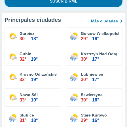
Principales ciudades
Más ciudades
Garbicz
Gorzów Wielkopolski
30°
18°
29°
16°
Gubin
Kostrzyn Nad Odrą
32°
19°
30°
17°
Krosno Odrzańskie
Lubniewice
32°
19°
30°
17°
Nowa Sól
Skwierzyna
33°
19°
30°
16°
Słubice
Stare Kurowo
31°
18°
29°
16°