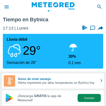
Tiempo en Bytnica
privacidad
17:13
Lunes
...
o de
e
e) ha sido
Lluvia débil
or
29°
es para
ue la
 que se
30%
e calidad.
Sensación de 28°
0.1 mm
eder a este
ediante las
opciones:
Aviso de nivel naranja
Alerta importante por altas temperaturas en Bytnica hoy
ookies y
e forma
¡Descarga
GRATIS
la app de
Instalar
d digital
Meteored!
ada, basada