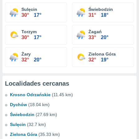
Sulęcin
Świebodzin
30°
17°
31°
18°
Torzym
Żagań
30°
17°
33°
20°
Żary
Zielona Góra
32°
20°
32°
19°
Localidades cercanas
Krosno Odrzańskie
(11.45 km)
Dychów
(18.04 km)
Świebodzin
(27.69 km)
Sulęcin
(32.7 km)
Zielona Góra
(35.33 km)