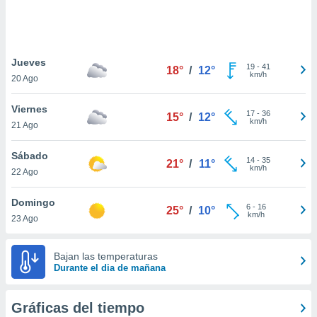
ste abono
 botón
.
Jueves
19
-
41
18°
/
12°
nto,
km/h
20 Ago
cios
Viernes
kies,
17
-
36
15°
/
12°
km/h
21 Ago
ores únicos
as similares
nar,
Sábado
14
-
35
21°
/
11°
rocesar
km/h
22 Ago
onales como
 este sitio
Domingo
recciones IP
6
-
16
25°
/
10°
km/h
23 Ago
ficadores de
 posible
s
Bajan las temperaturas
 traten tus
Durante el dia de mañana
nales en
 interés
go a lo que
Gráficas del tiempo
nerte. Para