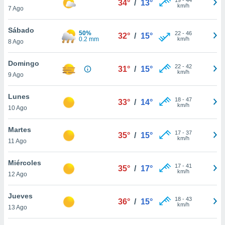
34°
/
13°
ublicidad y
km/h
7 Ago
do en
Sábado
 mismo.
50%
22
-
46
32°
/
15°
0.2 mm
km/h
sultar más
8 Ago
 en nuestra
 Cookies
y
Domingo
22
-
42
31°
/
15°
ualquier
km/h
9 Ago
ento
Lunes
 botón
18
-
47
33°
/
14°
km/h
10 Ago
ación de
kies
 disponible
Martes
17
-
37
35°
/
15°
e nuestra
km/h
11 Ago
.
Miércoles
IVAMENTE,
17
-
41
35°
/
17°
km/h
12 Ago
as
Jueves
18
-
43
36°
/
15°
 a cookies
km/h
13 Ago
 no aceptar