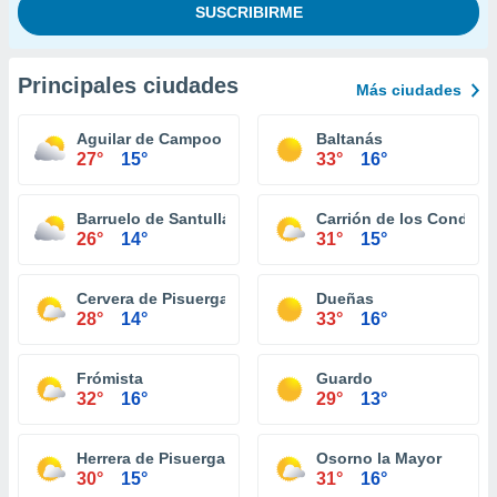
Principales ciudades
Más ciudades
Aguilar de Campoo
Baltanás
27°
15°
33°
16°
Barruelo de Santullán
Carrión de los Condes
26°
14°
31°
15°
Cervera de Pisuerga
Dueñas
28°
14°
33°
16°
Frómista
Guardo
32°
16°
29°
13°
Herrera de Pisuerga
Osorno la Mayor
30°
15°
31°
16°