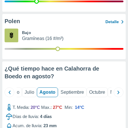
ados con el
 seleccionar
o.
calización
Polen
Detalle
precisa e
ión mediante
Bajo
Gramíneas (16 #/m³)
, publicidad
dos,
 publicidad
,
¿Qué tiempo hace en Calahorra de
ón de
 desarrollo
Boedo en
agosto
?
s.
tros 1199
yo
Junio
Julio
Agosto
Septiembre
Octubre
Noviemb
ios
T. Media:
20°C
Max.:
27°C
Min:
14°C
Días de lluvia:
4
días
Acum. de lluvia:
23 mm