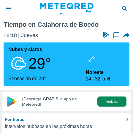
ahorra de Boedo
Tiempo en Calahorra de Boedo
privacidad
18:18
Jueves
...
o de
e
e) ha sido
Nubes y claros
or
29°
es para
ue la
 que se
Noreste
e calidad.
Sensación de 28°
14
32 km/h
eder a este
ediante las
opciones:
¡Descarga
GRATIS
la app de
Instalar
ookies y
Meteored!
e forma
Por horas
d digital
Intervalos nubosos en las próximas horas
ada, basada