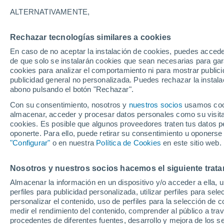
26°
ALTERNATIVAMENTE,
Rechazar tecnologías similares a cookies
Menguant
En caso de no aceptar la instalación de cookies, puedes accede
Iluminada
Sensación de 29°
de que solo se instalarán cookies que sean necesarias para garan
cookies para analizar el comportamiento ni para mostrar publici
publicidad general no personalizada. Puedes rechazar la instala
abono pulsando el botón "Rechazar".
Tiempo 1 - 7 días
Mapa de temperatura
Satélites
Con su consentimiento, nosotros y
nuestros socios
usamos cooki
almacenar, acceder y procesar datos personales como su visita e
cookies. Es posible que algunos proveedores traten tus datos pe
oponerte. Para ello, puede retirar su consentimiento u oponerse
Viernes
Sábado
D
Jueves
"Configurar"
o en nuestra
Política de Cookies
en este sitio web.
14 Ago
15 Ago
13 Ago
Nosotros y nuestros socios hacemos el siguiente trata
Almacenar la información en un dispositivo y/o acceder a ella, 
90%
90%
90%
perfiles para publicidad personalizada, utilizar perfiles para sele
5.8 mm
5.3 mm
6.2 mm
personalizar el contenido, uso de perfiles para la selección de c
33°
/
24°
31°
/
24°
32°
/
24°
medir el rendimiento del contenido, comprender al público a tra
procedentes de diferentes fuentes, desarrollo y mejora de los se