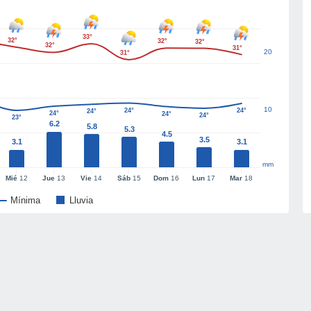
33°
32°
32°
32°
32°
31°
20
31°
10
24°
24°
24°
24°
24°
24°
23°
6.2
5.8
5.3
4.5
3.5
3.1
3.1
mm
Mié
12
Jue
13
Vie
14
Sáb
15
Dom
16
Lun
17
Mar
18
Mínima
Lluvia