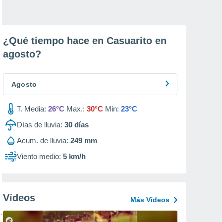
¿Qué tiempo hace en Casuarito en
agosto
?
Agosto
T. Media:
26°C
Max.:
30°C
Min:
23°C
Días de lluvia:
30
días
Acum. de lluvia:
249 mm
Viento medio:
5 km/h
Vídeos
Más Vídeos