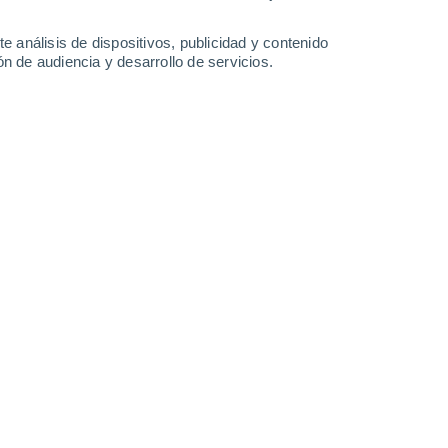
-
27
km/h
7
-
22
km/h
3
-
23
km/h
5
-
26
km/h
e análisis de dispositivos, publicidad y contenido
n de audiencia y desarrollo de servicios.
Sur
0 Bajo
2
-
7 km/h
FPS:
no
Sur
0 Bajo
5
-
11 km/h
FPS:
no
Sureste
1 Bajo
7
-
16 km/h
FPS:
no
Sur
5 Medio
4
-
19 km/h
FPS:
6-10
Suroeste
7 Alto
1
-
20 km/h
FPS:
15-25