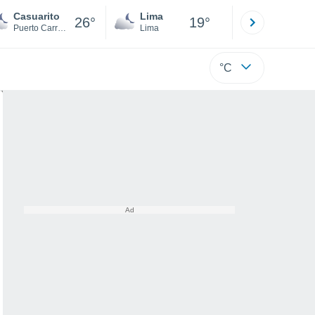
Casuarito
Lima
Cuzco
26°
19°
Puerto Carreño
Lima
Cusco
°C