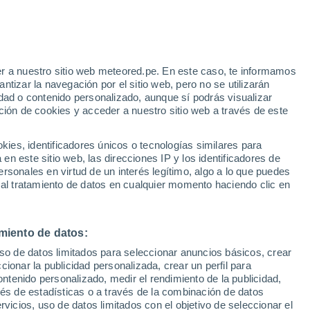
Riesgo de tormentas
Mañana por la tarde
e
r a nuestro sitio web meteored.pe. En este caso, te informamos
:
43%
tizar la navegación por el sitio web, pero no se utilizarán
dad o contenido personalizado, aunque sí podrás visualizar
ción de cookies y acceder a nuestro sitio web a través de este
Modelos
es, identificadores únicos o tecnologías similares para
n este sitio web, las direcciones IP y los identificadores de
rsonales en virtud de un interés legítimo, algo a lo que puedes
 al tratamiento de datos en cualquier momento haciendo clic en
omingo
Lunes
Martes
Miércoles
16 Ago
17 Ago
18 Ago
19 Ago
miento de datos:
uso de datos limitados para seleccionar anuncios básicos, crear
90%
90%
90%
90%
ccionar la publicidad personalizada, crear un perfil para
4.5 mm
3.5 mm
3.1 mm
3.7 mm
ontenido personalizado, medir el rendimiento de la publicidad,
32°
/
24°
32°
/
24°
31°
/
24°
33°
/
24°
vés de estadísticas o a través de la combinación de datos
rvicios, uso de datos limitados con el objetivo de seleccionar el