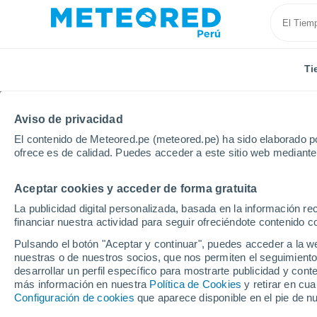
Ti
Aviso de privacidad
El contenido de Meteored.pe (meteored.pe) ha sido elaborado po
ofrece es de calidad. Puedes acceder a este sitio web mediante
Aceptar cookies y acceder de forma gratuita
Inicio
Colombia
Vichada
Casuarito
Próxima
La publicidad digital personalizada, basada en la información r
financiar nuestra actividad para seguir ofreciéndote contenido c
Tiempo en Casuarito 8 
Pulsando el botón "Aceptar y continuar", puedes acceder a la w
nuestras o de nuestros socios, que nos permiten el seguimiento
21:38
Jueves
desarrollar un perfil específico para mostrarte publicidad y co
más información en nuestra
Política de Cookies
y retirar en cu
Configuración de cookies
que aparece disponible en el pie de n
Parcialmente nuboso