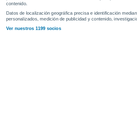
contenido.
4
-
22
km/h
5
-
19
km/h
8
7
-
24
km/h
Datos de localización geográfica precisa e identificación mediant
personalizados, medición de publicidad y contenido, investigació
Jueves, 13 de agosto
Ver nuestros 1199 socios
Nubes y claros
25°
01:00
Sensación T.
26°
Lluvia débil
30%
25°
04:00
0.2 mm
Sensación T.
26°
Lluvia débil
30%
25°
07:00
0.5 mm
Sensación T.
26°
Tormenta
50%
26°
10:00
0.5 mm
Sensación T.
28°
Tormenta
70%
27°
13:00
1.6 mm
Sensación T.
30°