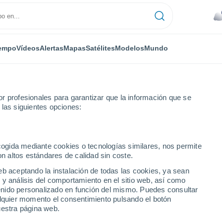
empo
Vídeos
Alertas
Mapas
Satélites
Modelos
Mundo
r profesionales para garantizar que la información que se
 las siguientes opciones:
 semana
ecogida mediante cookies o tecnologías similares, nos permite
on altos estándares de calidad sin coste.
- 14 días
eb aceptando la instalación de todas las cookies, ya sean
 y análisis del comportamiento en el sitio web, así como
...
ntenido personalizado en función del mismo. Puedes consultar
alquier momento el consentimiento pulsando el botón
Por horas
uestra página web.
Lluvias débiles en las próximas
horas