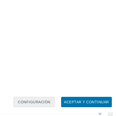
Calendario lunar
Lun
Mar
Mié
Jue
Vie
Sáb
Dom
6
7
8
9
10
11
12
13
14
15
16
17
18
19
CONFIGURACIÓN
ACEPTAR Y CONTINUAR
30