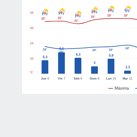
35
33°
33°
33°
32°
32°
31°
30
25
8.5
24°
24°
24°
24°
23°
6.3
5.9
5.3
20
3
1.3
°C
Jue
6
Vie
7
Sáb
8
Dom
9
Lun
10
Mar
11
Máxima