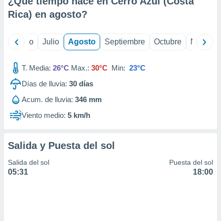
¿Qué tiempo hace en Cerro Azul (Costa
ados con el
 seleccionar
Rica) en
agosto
?
o.
calización
yo
Junio
Julio
Agosto
Septiembre
Octubre
Noviemb
precisa e
ión mediante
T. Media:
26°C
Max.:
30°C
Min:
23°C
, publicidad
Días de lluvia:
30
días
dos,
Acum. de lluvia:
346 mm
 publicidad
,
Viento medio:
5 km/h
ón de
 desarrollo
s.
Salida y Puesta del sol
tros 1199
Salida del sol
Puesta del sol
ios
05:31
18:00