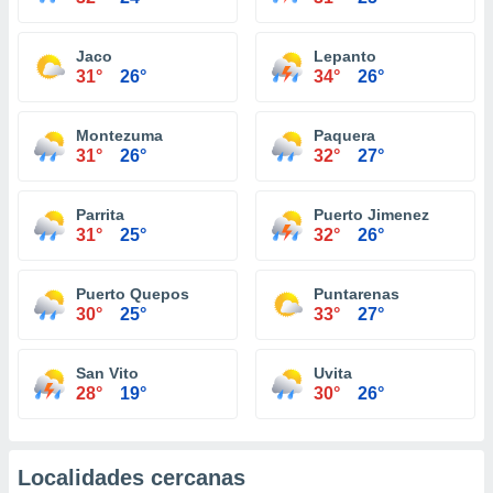
Jaco
Lepanto
31°
26°
34°
26°
Montezuma
Paquera
31°
26°
32°
27°
Parrita
Puerto Jimenez
31°
25°
32°
26°
Puerto Quepos
Puntarenas
30°
25°
33°
27°
San Vito
Uvita
28°
19°
30°
26°
Localidades cercanas