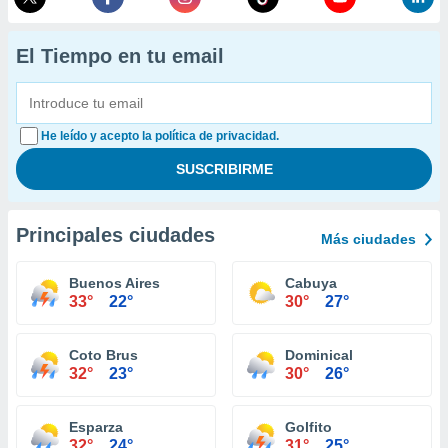
El Tiempo en tu email
He leído y acepto la política de privacidad.
Principales ciudades
Más ciudades
Buenos Aires
Cabuya
33°
22°
30°
27°
Coto Brus
Dominical
32°
23°
30°
26°
Esparza
Golfito
32°
24°
31°
25°