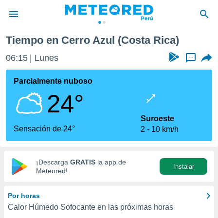
Tiempo en Cerro Azul (Costa Rica)
privacidad
06:15
Lunes
...
o de
e
e) ha sido
Parcialmente nuboso
or
24°
es para
ue la
 que se
Suroeste
e calidad.
Sensación de 24°
2
10 km/h
eder a este
ediante las
opciones:
¡Descarga
GRATIS
la app de
Instalar
ookies y
Meteored!
e forma
Por horas
d digital
Calor Húmedo Sofocante en las próximas horas
ada, basada