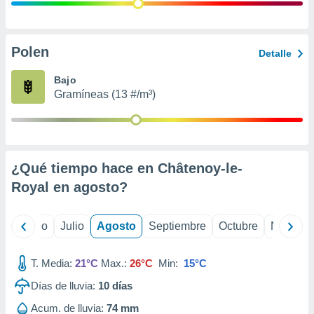
ados con el
 seleccionar
o.
calización
Polen
Detalle
precisa e
ión mediante
Bajo
Gramíneas (13 #/m³)
, publicidad
dos,
 publicidad
,
¿Qué tiempo hace en Châtenoy-le-
ón de
 desarrollo
Royal en
agosto
?
s.
tros 1199
yo
Junio
Julio
Agosto
Septiembre
Octubre
Noviemb
ios
T. Media:
21°C
Max.:
26°C
Min:
15°C
Días de lluvia:
10
días
Acum. de lluvia:
74 mm