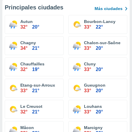
Principales ciudades
Más ciudades
Autun
Bourbon-Lancy
32°
20°
33°
22°
Chagny
Chalon-sur-Saône
34°
21°
33°
20°
Chauffailles
Cluny
32°
19°
33°
20°
Etang-sur-Arroux
Gueugnon
33°
21°
33°
20°
Le Creusot
Louhans
32°
21°
33°
20°
Mâcon
Marcigny