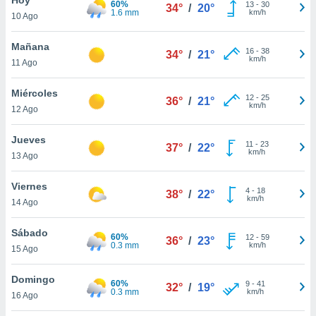
60%
ublicidad y
13
-
30
34°
/
20°
1.6 mm
km/h
10 Ago
do en
 mismo.
Mañana
16
-
38
34°
/
21°
sultar más
km/h
11 Ago
 en nuestra
 Cookies
y
Miércoles
12
-
25
ualquier
36°
/
21°
km/h
12 Ago
ento
 botón
Jueves
11
-
23
37°
/
22°
ación de
km/h
13 Ago
kies
 disponible
Viernes
4
-
18
e nuestra
38°
/
22°
km/h
14 Ago
.
Sábado
IVAMENTE,
60%
12
-
59
36°
/
23°
0.3 mm
km/h
15 Ago
as
Domingo
60%
9
-
41
32°
/
19°
 a cookies
0.3 mm
km/h
16 Ago
 no aceptar