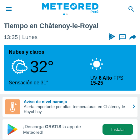
Châtenoy-le-Royal
Tiempo en Châtenoy-le-Royal
privacidad
13:35
Lunes
...
o de
e
e) ha sido
Nubes y claros
or
32°
es para
ue la
 que se
UV
6 Alto
FPS
e calidad.
Sensación de 31°
15-25
eder a este
ediante las
opciones:
Aviso de nivel naranja
Alerta importante por altas temperaturas en Châtenoy-le-
ookies y
Royal hoy
e forma
¡Descarga
GRATIS
la app de
Instalar
d digital
Meteored!
ada, basada