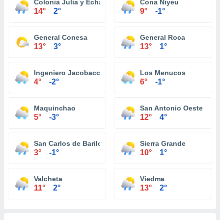
Colonia Julia y Echarren
Cona Niyeu
14°
2°
9°
-1°
General Conesa
General Roca
13°
3°
13°
1°
Ingeniero Jacobacci
Los Menucos
4°
-2°
6°
-1°
Maquinchao
San Antonio Oeste
5°
-3°
12°
4°
San Carlos de Bariloche
Sierra Grande
3°
-1°
10°
1°
Valcheta
Viedma
11°
2°
13°
2°