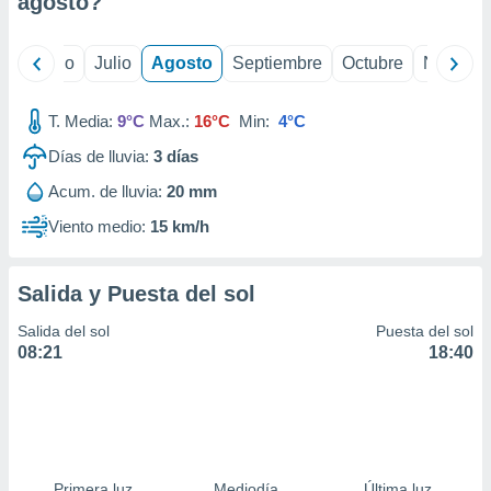
agosto
?
ados con el
 seleccionar
o.
yo
Junio
Julio
Agosto
Septiembre
Octubre
Noviemb
calización
precisa e
ión mediante
T. Media:
9°C
Max.:
16°C
Min:
4°C
Días de lluvia:
3
días
, publicidad
Acum. de lluvia:
20 mm
dos,
 publicidad
Viento medio:
15 km/h
,
ón de
 desarrollo
Salida y Puesta del sol
s.
Salida del sol
Puesta del sol
tros 1199
08:21
18:40
ios
Primera luz
Mediodía
Última luz