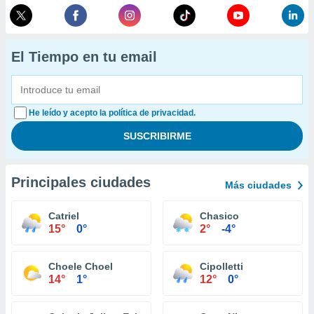
El Tiempo en tu email
He leído y acepto la política de privacidad.
Principales ciudades
Más ciudades
Catriel
Chasico
15°
0°
2°
-4°
Choele Choel
Cipolletti
14°
1°
12°
0°