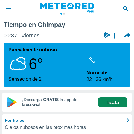
Tiempo en Chimpay
privacidad
09:37
Viernes
...
o de
e
e) ha sido
Parcialmente nuboso
or
6°
es para
ue la
 que se
Noroeste
e calidad.
Sensación de 2°
22
36 km/h
eder a este
ediante las
opciones:
¡Descarga
GRATIS
la app de
Instalar
ookies y
Meteored!
e forma
Por horas
d digital
Cielos nubosos en las próximas horas
ada, basada