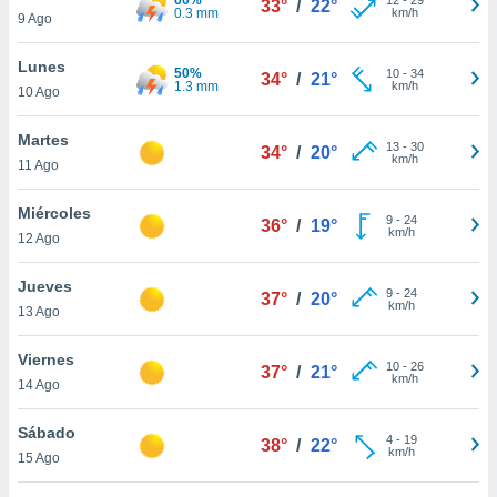
33°
/
22°
ublicidad y
0.3 mm
km/h
9 Ago
do en
Lunes
 mismo.
50%
10
-
34
34°
/
21°
1.3 mm
km/h
sultar más
10 Ago
 en nuestra
 Cookies
y
Martes
13
-
30
34°
/
20°
ualquier
km/h
11 Ago
ento
Miércoles
 botón
9
-
24
36°
/
19°
km/h
12 Ago
ación de
kies
 disponible
Jueves
9
-
24
37°
/
20°
e nuestra
km/h
13 Ago
.
Viernes
IVAMENTE,
10
-
26
37°
/
21°
km/h
14 Ago
as
Sábado
4
-
19
38°
/
22°
 a cookies
km/h
15 Ago
 no aceptar