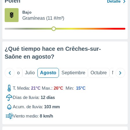
Polen
ados con el
Detalle
 seleccionar
o.
Bajo
Gramíneas (11 #/m³)
calización
precisa e
ión mediante
, publicidad
¿Qué tiempo hace en Crêches-sur-
dos,
Saône en
agosto
?
 publicidad
,
ón de
yo
Junio
Julio
Agosto
Septiembre
Octubre
Noviemb
 desarrollo
s.
T. Media:
21°C
Max.:
26°C
Min:
15°C
tros 1199
ios
Días de lluvia:
12
días
Acum. de lluvia:
103 mm
Viento medio:
8 km/h