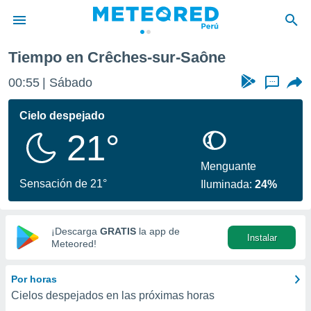
Crêches-sur-Saône
Tiempo en Crêches-sur-Saône
privacidad
00:55
Sábado
...
o de
e
e) ha sido
Cielo despejado
or
21°
es para
ue la
 que se
Menguante
e calidad.
Sensación de 21°
Iluminada:
24%
eder a este
ediante las
opciones:
¡Descarga
GRATIS
la app de
Instalar
ookies y
Meteored!
e forma
Por horas
d digital
Cielos despejados en las próximas horas
ada, basada