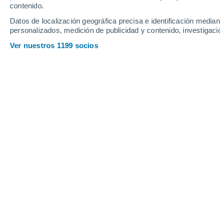
contenido.
16
-
31
km/h
33
-
54
km/h
44
25
-
43
km/h
Datos de localización geográfica precisa e identificación mediant
personalizados, medición de publicidad y contenido, investigació
Domingo, 16 de agosto
Ver nuestros 1199 socios
Tormenta
30%
16°
03:00
1 mm
Sensación T.
16
Tormenta
40%
16°
06:00
1.6 mm
Sensación T.
16
Tormenta
50%
17°
09:00
3.9 mm
Sensación T.
17
Tormenta
60%
20°
12:00
2.4 mm
Sensación T.
20
Tormenta
70%
22°
15:00
2.9 mm
Sensación T.
22