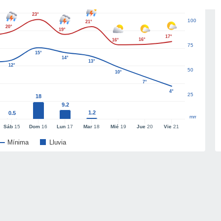
23°
100
21°
20°
19°
17°
16°
16°
75
15°
14°
13°
12°
50
10°
7°
4°
25
18
9.2
1.2
0.5
mm
Sáb
15
Dom
16
Lun
17
Mar
18
Mié
19
Jue
20
Vie
21
Mínima
Lluvia