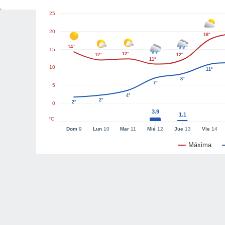
25
20
18°
14°
15
12°
12°
12°
11°
10
11°
8°
7°
5
4°
2°
2°
0
3.9
1.1
°C
Dom
9
Lun
10
Mar
11
Mié
12
Jue
13
Vie
14
Máxima