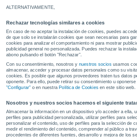
12°
ALTERNATIVAMENTE,
Rechazar tecnologías similares a cookies
Suroeste
En caso de no aceptar la instalación de cookies, puedes accede
Sensación de 12°
11
-
23 km
de que solo se instalarán cookies que sean necesarias para garan
cookies para analizar el comportamiento ni para mostrar publici
publicidad general no personalizada. Puedes rechazar la instala
abono pulsando el botón "Rechazar".
Tiempo 1 - 7 días
Mapa de temperatura
Satélites
Con su consentimiento, nosotros y
nuestros socios
usamos cooki
almacenar, acceder y procesar datos personales como su visita e
cookies. Es posible que algunos proveedores traten tus datos pe
oponerte. Para ello, puede retirar su consentimiento u oponerse
Lunes
Martes
M
Domingo
"Configurar"
o en nuestra
Política de Cookies
en este sitio web.
17 Ago
18 Ago
16 Ago
Nosotros y nuestros socios hacemos el siguiente trata
Almacenar la información en un dispositivo y/o acceder a ella, 
80%
50%
90%
perfiles para publicidad personalizada, utilizar perfiles para sele
9.2 mm
1.2 mm
18 mm
personalizar el contenido, uso de perfiles para la selección de c
19°
/
14°
21°
/
13°
23°
/
15°
medir el rendimiento del contenido, comprender al público a tra
procedentes de diferentes fuentes, desarrollo y mejora de los se