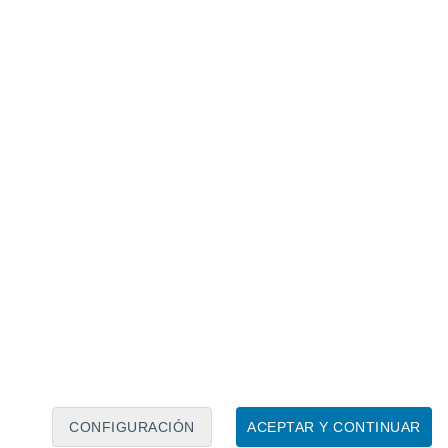
Calendario lunar
Lun
Mar
Mié
Jue
Vie
Sáb
Dom
9
10
11
12
13
14
15
16
17
18
19
20
21
22
CONFIGURACIÓN
ACEPTAR Y CONTINUAR
125