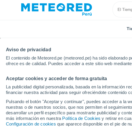
Ti
Aviso de privacidad
El contenido de Meteored.pe (meteored.pe) ha sido elaborado po
ofrece es de calidad. Puedes acceder a este sitio web mediante
Aceptar cookies y acceder de forma gratuita
Inicio
Uruguay
Departamento de Paysandú
Cuc
La publicidad digital personalizada, basada en la información r
financiar nuestra actividad para seguir ofreciéndote contenido c
Tiempo en Cuchilla de 
Pulsando el botón "Aceptar y continuar", puedes acceder a la w
nuestras o de nuestros socios, que nos permiten el seguimiento
11:33
Domingo
desarrollar un perfil específico para mostrarte publicidad y co
más información en nuestra
Política de Cookies
y retirar en cu
Configuración de cookies
que aparece disponible en el pie de n
Soleado