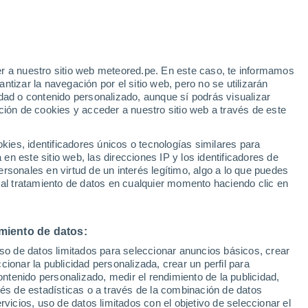
r a nuestro sitio web meteored.pe. En este caso, te informamos
/h
tizar la navegación por el sitio web, pero no se utilizarán
dad o contenido personalizado, aunque sí podrás visualizar
ción de cookies y acceder a nuestro sitio web a través de este
Modelos
es, identificadores únicos o tecnologías similares para
n este sitio web, las direcciones IP y los identificadores de
rsonales en virtud de un interés legítimo, algo a lo que puedes
 al tratamiento de datos en cualquier momento haciendo clic en
iércoles
Jueves
Viernes
Sábado
19 Ago
20 Ago
21 Ago
22 Ago
miento de datos:
uso de datos limitados para seleccionar anuncios básicos, crear
ccionar la publicidad personalizada, crear un perfil para
ontenido personalizado, medir el rendimiento de la publicidad,
16°
/
10°
16°
/
7°
17°
/
4°
19°
/
6°
vés de estadísticas o a través de la combinación de datos
rvicios, uso de datos limitados con el objetivo de seleccionar el