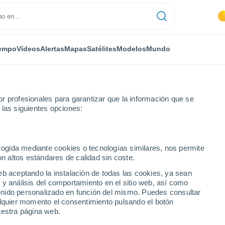
empo
Vídeos
Alertas
Mapas
Satélites
Modelos
Mundo
r profesionales para garantizar que la información que se
 las siguientes opciones:
hilla de Fuego
Próxima semana
ecogida mediante cookies o tecnologías similares, nos permite
on altos estándares de calidad sin coste.
Fuego 8 - 14 días
eb aceptando la instalación de todas las cookies, ya sean
 y análisis del comportamiento en el sitio web, así como
...
ntenido personalizado en función del mismo. Puedes consultar
alquier momento el consentimiento pulsando el botón
Por horas
uestra página web.
Cielos despejados en las
próximas horas