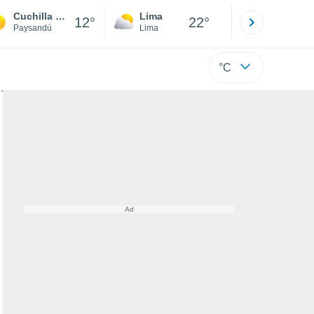
Cuchilla de Fuego
Lima
Cuzco
12°
22°
Paysandú
Lima
Cusco
°C