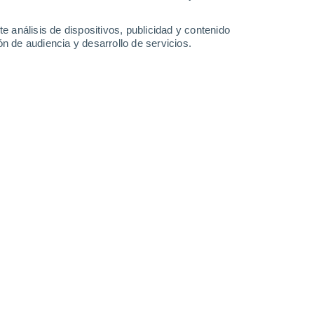
-
76
km/h
27
-
52
km/h
9
-
22
km/h
9
-
20
km/h
e análisis de dispositivos, publicidad y contenido
n de audiencia y desarrollo de servicios.
Este
0 Bajo
°
13
-
24 km/h
FPS:
no
Este
0 Bajo
°
13
-
24 km/h
FPS:
no
Noreste
0 Bajo
°
13
-
25 km/h
FPS:
no
Noreste
1 Bajo
°
20
-
33 km/h
FPS:
no
Norte
2 Bajo
°
25
-
41 km/h
FPS:
no