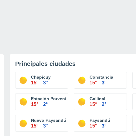
Principales ciudades
Chapicuy
Constancia
15°
3°
15°
3°
Estación Porvenir
Gallinal
15°
2°
15°
2°
Nuevo Paysandú
Paysandú
15°
3°
15°
3°