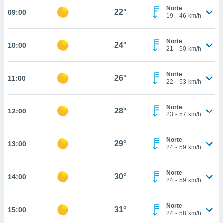
nos permite
Norte
22°
09:00
estra
19
-
46
km/h
ara seguir
e contenido
ACEPTAR
stándares
Norte
24°
10:00
Y
21
-
50
km/h
sin coste.
CONTINUAR
 botón
Norte
continuar",
26°
11:00
CONFIGURACIÓN
22
-
53
km/h
der a la
ndo la
 de todas
Norte
28°
12:00
, ya sean
23
-
57
km/h
de nuestros
 nos
Norte
29°
13:00
24
-
59
km/h
 y análisis
tamiento en
b, así como
Norte
30°
14:00
un perfil
24
-
59
km/h
para
ublicidad y
Norte
31°
15:00
24
-
58
km/h
do en