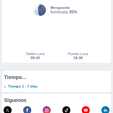
 de datos
Menguante
er momento
Iluminada
35%
ic en
o en
 Cookies
en
eb.
y
socios
el
Salida Luna
Puesta Luna
00:20
16:38
to de
la
Tiempo...
 en un
 y/o acceder
Tiempo 1 - 7 días
 de datos
ara
 anuncios
Síguenos
ar perfiles
idad
a, utilizar