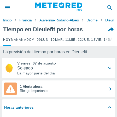
privacidad
o de
Inicio
Francia
Auvernia-Ródano-Alpes
Drôme
Dieulef
e
e) ha sido
Tiempo en Dieulefit por horas
or
es para
HOY
MAÑANA
DOM. 09
LUN. 10
MAR. 11
MIÉ. 12
JUE. 13
VIE. 14
SÁB.
ue la
 que se
e calidad.
La previsión del tiempo por horas en Dieulefit
eder a este
ediante las
Viernes, 07 de agosto
opciones:
Soleado
La mayor parte del día
ookies y
e forma
1 Alerta ahora
Riesgo Importante
d digital
ada, basada
mación
Horas anteriores
ediante
ecnologías