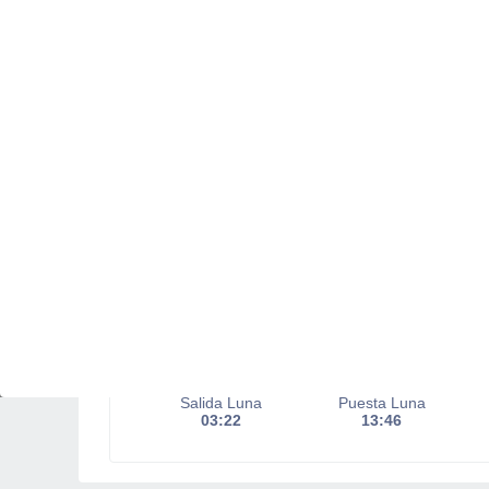
Salida del sol a las
07:13
Puesta del sol a las
18:15
Primera luz a las
06:49
Última luz a las
18:39
Fase Lunar
Menguante
Iluminada
22%
Salida Luna
Puesta Luna
03:22
13:46