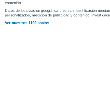
Viernes
7
Sábado
8
contenido.
Datos de localización geográfica precisa e identificación mediant
personalizados, medición de publicidad y contenido, investigació
Ver nuestros 1199 socios
La previsión del tiempo por horas e
VIERNES, 07 DE AGOSTO
De madrugada
Lluvia débil con cielo
parcialmente nuboso
Salida del sol a las
07:13
Puesta del sol a las
18:14
Primera luz a las
06:49
Última luz a las
18:38
Fase Lunar