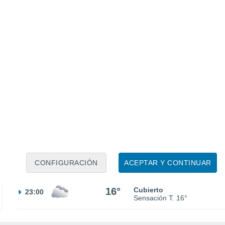
30%
16°
Lluvia débil
08:00
0.5 mm
Sensación T.
16°
21°
Parcialmente nuboso
11:00
Sensación T.
21°
70%
21°
Lluvia débil
14:00
1.9 mm
Sensación T.
21°
60%
20°
Lluvia débil
17:00
0.6 mm
Sensación T.
20°
18°
Cubierto
20:00
CONFIGURACIÓN
ACEPTAR Y CONTINUAR
Sensación T.
18°
16°
Cubierto
23:00
Sensación T.
16°