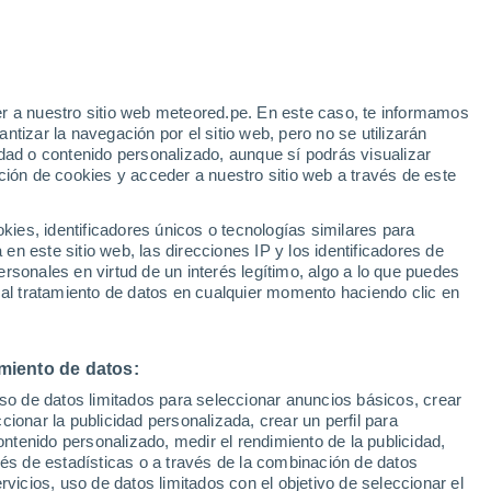
Eldorado
VIENTO
PRECIPITACIÓN
r a nuestro sitio web meteored.pe. En este caso, te informamos
12
15
18
21
00
03
06
09
12
15
18
21
00
tizar la navegación por el sitio web, pero no se utilizarán
dad o contenido personalizado, aunque sí podrás visualizar
ción de cookies y acceder a nuestro sitio web a través de este
es, identificadores únicos o tecnologías similares para
n este sitio web, las direcciones IP y los identificadores de
21°
21°
21°
rsonales en virtud de un interés legítimo, algo a lo que puedes
20°
19°
 al tratamiento de datos en cualquier momento haciendo clic en
18°
18°
17°
16°
16°
16°
16°
16°
miento de datos:
uso de datos limitados para seleccionar anuncios básicos, crear
ccionar la publicidad personalizada, crear un perfil para
ontenido personalizado, medir el rendimiento de la publicidad,
1.9
vés de estadísticas o a través de la combinación de datos
0.6
0.4
rvicios, uso de datos limitados con el objetivo de seleccionar el