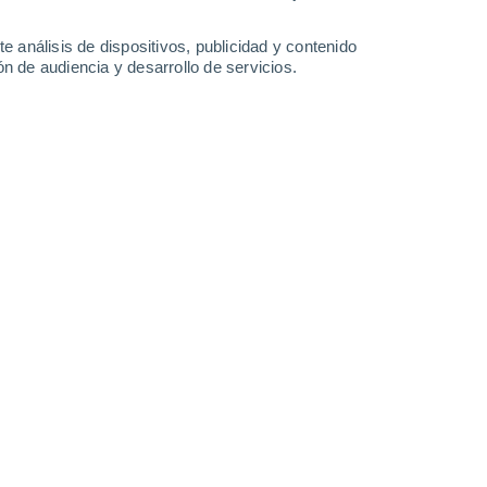
Domingo
9
e análisis de dispositivos, publicidad y contenido
n de audiencia y desarrollo de servicios.
n Eldorado
30%
17°
Lluvia débil
02:00
0.2 mm
Sensación T.
17°
16°
Parcialmente nuboso
05:00
Sensación T.
16°
14°
Cubierto
08:00
Sensación T.
14°
15°
Parcialmente nuboso
11:00
Sensación T.
15°