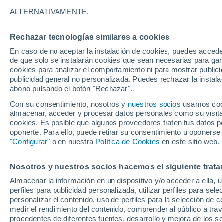
Gráfica del tiempo por horas en 
ALTERNATIVAMENTE,
SÍMBOLO
TEMPERATURA
Rechazar tecnologías similares a cookies
En caso de no aceptar la instalación de cookies, puedes accede
00
03
06
09
12
15
18
21
00
03
06
09
de que solo se instalarán cookies que sean necesarias para garan
cookies para analizar el comportamiento ni para mostrar publici
publicidad general no personalizada. Puedes rechazar la instala
abono pulsando el botón "Rechazar".
Con su consentimiento, nosotros y
nuestros socios
usamos cooki
almacenar, acceder y procesar datos personales como su visita e
cookies. Es posible que algunos proveedores traten tus datos pe
oponerte. Para ello, puede retirar su consentimiento u oponerse
"Configurar"
o en nuestra
Política de Cookies
en este sitio web.
17°
17°
17°
16°
16°
15°
14°
Nosotros y nuestros socios hacemos el siguiente trata
13°
12°
Almacenar la información en un dispositivo y/o acceder a ella, 
11°
10°
perfiles para publicidad personalizada, utilizar perfiles para sele
personalizar el contenido, uso de perfiles para la selección de c
medir el rendimiento del contenido, comprender al público a tra
0.5
procedentes de diferentes fuentes, desarrollo y mejora de los se
0.2