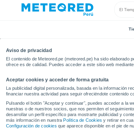
Ti
Aviso de privacidad
El contenido de Meteored.pe (meteored.pe) ha sido elaborado po
ofrece es de calidad. Puedes acceder a este sitio web mediante
Aceptar cookies y acceder de forma gratuita
Inicio
Argentina
Misiones
Eldorado
Por hor
La publicidad digital personalizada, basada en la información r
financiar nuestra actividad para seguir ofreciéndote contenido c
Tiempo en Eldorado p
Pulsando el botón "Aceptar y continuar", puedes acceder a la w
nuestras o de nuestros socios, que nos permiten el seguimiento
desarrollar un perfil específico para mostrarte publicidad y co
Tiempo 1 - 7 días
Por horas
más información en nuestra
Política de Cookies
y retirar en cu
Configuración de cookies
que aparece disponible en el pie de n