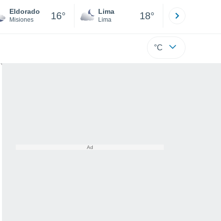
Eldorado
Lima
Cuzco
16°
18°
Misiones
Lima
Cusco
°C