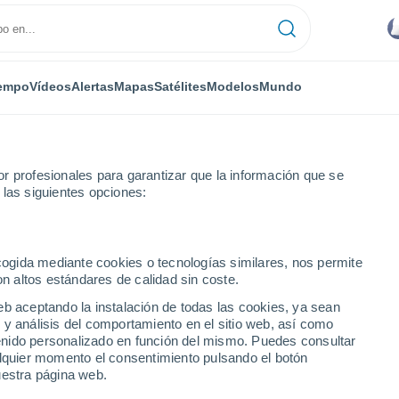
empo
Vídeos
Alertas
Mapas
Satélites
Modelos
Mundo
r profesionales para garantizar que la información que se
 las siguientes opciones:
as
ecogida mediante cookies o tecnologías similares, nos permite
on altos estándares de calidad sin coste.
or horas
eb aceptando la instalación de todas las cookies, ya sean
 y análisis del comportamiento en el sitio web, así como
ntenido personalizado en función del mismo. Puedes consultar
alquier momento el consentimiento pulsando el botón
uestra página web.