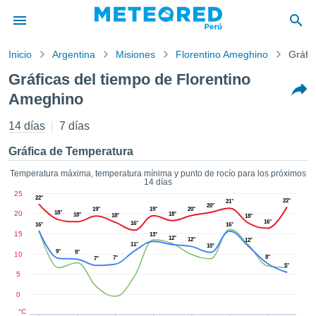
Inicio
Argentina
Misiones
Florentino Ameghino
Gráfic
privacidad
Gráficas del tiempo de Florentino
enido de
Ameghino
red.pe
pe) ha sido
14 días
7 días
ado por
ales para
Gráfica de Temperatura
ar que la
ón que se
Temperatura máxima, temperatura mínima y punto de rocío para los próximos
de calidad.
14 días
eder a este
25
22°
22°
21°
ediante las
20°
19°
19°
20°
20
18°
18°
18°
18°
18°
 opciones:
16°
16°
16°
16°
15
13°
12°
12°
12°
11°
cookies y
10°
9°
9°
10
8°
7°
de forma
7°
5°
uita
5
dad digital
0
ada, basada
°C