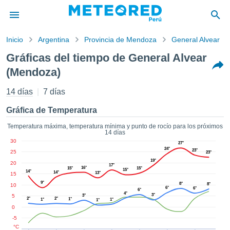
Inicio
Argentina
Provincia de Mendoza
General Alvear
privacidad
Gráficas del tiempo de General Alvear
enido de
(Mendoza)
red.pe
pe) ha sido
14 días
7 días
ado por
ales para
Gráfica de Temperatura
ar que la
ón que se
Temperatura máxima, temperatura mínima y punto de rocío para los próximos
de calidad.
14 días
eder a este
30
27°
ediante las
24°
23°
25
23°
 opciones:
19°
20
17°
16°
15°
15°
15°
14°
14°
13°
15
cookies y
9°
8°
8°
10
6°
de forma
6°
6°
4°
3°
5
3°
uita
2°
2°
1°
1°
1°
1°
0
dad digital
-5
ada, basada
°C