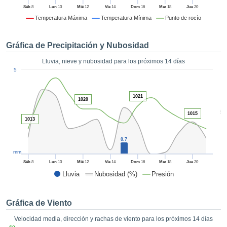
formación
Sáb
8
Lun
10
Mié
12
Vie
14
Dom
16
Mar
18
Jue
20
 mediante
Temperatura Máxima
Temperatura Mínima
Punto de rocío
tecnologías
nos permite
r nuestra
Gráfica de Precipitación y Nubosidad
para seguir
e contenido
Lluvia, nieve y nubosidad para los próximos 14 días
ACEPTAR
1
estándares
5
Y
 sin coste.
CONTINUAR
 el botón
1021
1020
continuar",
CONFIGURACIÓN
5
ceder a la
1015
1013
tando la
n de todas
0.7
s, ya sean
mm
de nuestros
 que nos
Sáb
8
Lun
10
Mié
12
Vie
14
Dom
16
Mar
18
Jue
20
ten el
Lluvia
Nubosidad (%)
Presión
 y análisis
tamiento en
b, así como
Gráfica de Viento
r un perfil
Velocidad media, dirección y rachas de viento para los próximos 14 días
ico para