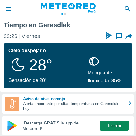
Tiempo en Geresdlak
privacidad
22:26
Viernes
...
o de
e
e) ha sido
Cielo despejado
or
28°
es para
ue la
 que se
Menguante
e calidad.
Sensación de 28°
Iluminada:
35%
eder a este
ediante las
opciones:
Aviso de nivel naranja
Alerta importante por altas temperaturas en Geresdlak
ookies y
hoy
e forma
¡Descarga
GRATIS
la app de
Instalar
d digital
Meteored!
ada, basada