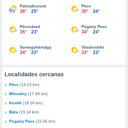
Palotabozsok
Pécs
36°
25°
35°
24°
Pécsvárad
Pogany Pecs
35°
23°
34°
24°
Somogyhárságy
Vásárosbéc
34°
23°
33°
23°
Localidades cercanas
Pécs
(14.13 km)
Mõcsény
(17.49 km)
Komló
(18.16 km)
Báta
(19.14 km)
Pogany Pecs
(22.56 km)