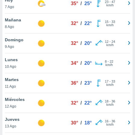
ublicidad y
23
-
47
35°
/
25°
km/h
7 Ago
do en
 mismo.
Mañana
15
-
33
32°
/
22°
sultar más
km/h
8 Ago
 en nuestra
 Cookies
y
Domingo
12
-
24
ualquier
32°
/
20°
km/h
9 Ago
ento
 botón
Lunes
8
-
22
34°
/
20°
ación de
km/h
10 Ago
kies
 disponible
Martes
17
-
33
e nuestra
36°
/
23°
km/h
11 Ago
.
Miércoles
IVAMENTE,
18
-
36
32°
/
22°
km/h
12 Ago
as
Jueves
16
-
36
30°
/
18°
 a cookies
km/h
13 Ago
 no aceptar