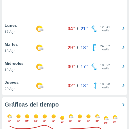
ste abono
 botón
.
Lunes
12
-
41
34°
/
21°
nto,
km/h
17 Ago
cios
Martes
kies,
24
-
52
29°
/
18°
km/h
18 Ago
ores únicos
as similares
nar,
Miércoles
10
-
22
30°
/
17°
rocesar
km/h
19 Ago
onales como
 este sitio
Jueves
recciones IP
10
-
28
32°
/
18°
km/h
20 Ago
ficadores de
 posible
s
Gráficas del tiempo
 traten tus
nales en
 interés
35°
32°
32°
34°
36°
32°
32°
32°
33°
34°
go a lo que
30°
30°
29°
nerte. Para