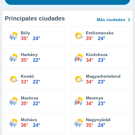
Principales ciudades
Más ciudades
Bóly
Erdõsmecske
35°
24°
35°
24°
Harkány
Kisdobsza
35°
22°
34°
23°
Komló
Magyarhertelend
33°
22°
34°
23°
Marócsa
Merenye
35°
22°
34°
23°
Mohács
Nagynyárád
36°
24°
35°
24°