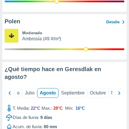
ados con el
 seleccionar
o.
calización
Polen
Detalle
precisa e
ión mediante
Moderado
Ambrosía (49 #/m³)
, publicidad
dos,
 publicidad
,
¿Qué tiempo hace en Geresdlak en
ón de
 desarrollo
agosto
?
s.
tros 1199
yo
Junio
Julio
Agosto
Septiembre
Octubre
Noviemb
ios
T. Media:
22°C
Max.:
28°C
Min:
16°C
Días de lluvia:
9
días
Acum. de lluvia:
60 mm