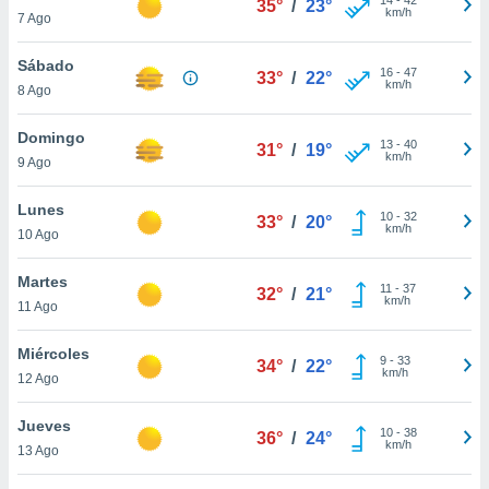
35°
/
23°
ublicidad y
km/h
7 Ago
do en
Sábado
 mismo.
16
-
47
33°
/
22°
km/h
sultar más
8 Ago
 en nuestra
 Cookies
y
Domingo
13
-
40
31°
/
19°
ualquier
km/h
9 Ago
ento
Lunes
 botón
10
-
32
33°
/
20°
km/h
10 Ago
ación de
kies
 disponible
Martes
11
-
37
32°
/
21°
e nuestra
km/h
11 Ago
.
Miércoles
IVAMENTE,
9
-
33
34°
/
22°
km/h
12 Ago
as
Jueves
10
-
38
36°
/
24°
 a cookies
km/h
13 Ago
 no aceptar