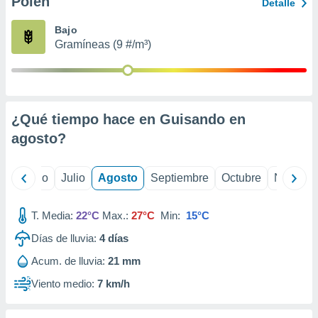
Polen
ados con el
Detalle
 seleccionar
o.
Bajo
Gramíneas (9 #/m³)
calización
precisa e
ión mediante
, publicidad
¿Qué tiempo hace en Guisando en
dos,
agosto
?
 publicidad
,
ón de
yo
Junio
Julio
Agosto
Septiembre
Octubre
Noviemb
 desarrollo
s.
T. Media:
22°C
Max.:
27°C
Min:
15°C
tros 1199
ios
Días de lluvia:
4
días
Acum. de lluvia:
21 mm
Viento medio:
7 km/h