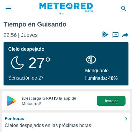
do
Tiempo en Guisando
privacidad
22:56
Jueves
...
o de
e
e) ha sido
Cielo despejado
or
27°
es para
ue la
 que se
Menguante
e calidad.
Sensación de 27°
Iluminada:
46%
eder a este
ediante las
opciones:
¡Descarga
GRATIS
la app de
Instalar
ookies y
Meteored!
e forma
Por horas
d digital
Cielos despejados en las próximas horas
ada, basada