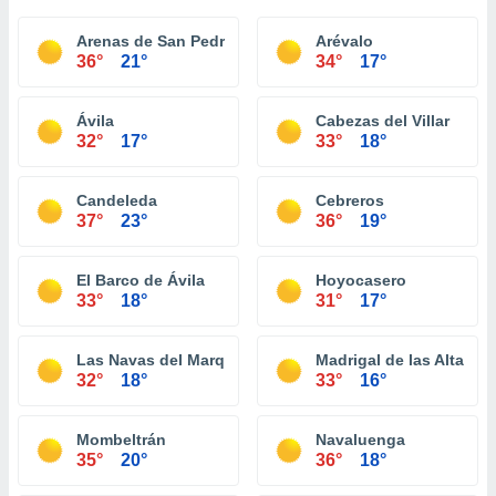
Arenas de San Pedro
Arévalo
36°
21°
34°
17°
Ávila
Cabezas del Villar
32°
17°
33°
18°
Candeleda
Cebreros
37°
23°
36°
19°
El Barco de Ávila
Hoyocasero
33°
18°
31°
17°
Las Navas del Marqués
Madrigal de las Altas To
32°
18°
33°
16°
Mombeltrán
Navaluenga
35°
20°
36°
18°