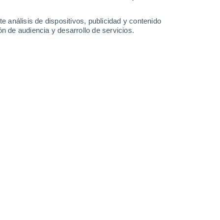
Domingo
9
e análisis de dispositivos, publicidad y contenido
n de audiencia y desarrollo de servicios.
en Gusinoozersk
21°
Nubes y claros
02:00
Sensación T.
21°
19°
Nubes y claros
05:00
Sensación T.
19°
21°
Nubes y claros
08:00
Sensación T.
21°
26°
Parcialmente nuboso
11:00
Sensación T.
27°