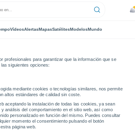
empo
Vídeos
Alertas
Mapas
Satélites
Modelos
Mundo
r profesionales para garantizar que la información que se
 las siguientes opciones:
s
ecogida mediante cookies o tecnologías similares, nos permite
on altos estándares de calidad sin coste.
sk por horas
eb aceptando la instalación de todas las cookies, ya sean
 y análisis del comportamiento en el sitio web, así como
ntenido personalizado en función del mismo. Puedes consultar
alquier momento el consentimiento pulsando el botón
uestra página web.