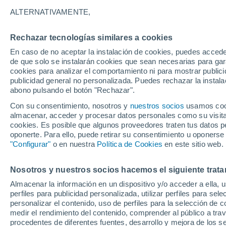
Gráfica del tiempo por horas en 
ALTERNATIVAMENTE,
SÍMBOLO
TEMPERATURA
Rechazar tecnologías similares a cookies
En caso de no aceptar la instalación de cookies, puedes accede
00
03
06
09
12
15
18
21
00
03
06
09
de que solo se instalarán cookies que sean necesarias para garan
cookies para analizar el comportamiento ni para mostrar publici
publicidad general no personalizada. Puedes rechazar la instala
abono pulsando el botón "Rechazar".
30°
30°
Con su consentimiento, nosotros y
nuestros socios
usamos cooki
almacenar, acceder y procesar datos personales como su visita e
27°
26°
cookies. Es posible que algunos proveedores traten tus datos pe
oponerte. Para ello, puede retirar su consentimiento u oponerse
24°
24°
"Configurar"
o en nuestra
Política de Cookies
en este sitio web.
22°
21°
21°
21°
19°
Nosotros y nuestros socios hacemos el siguiente trata
Almacenar la información en un dispositivo y/o acceder a ella, 
perfiles para publicidad personalizada, utilizar perfiles para sele
personalizar el contenido, uso de perfiles para la selección de c
medir el rendimiento del contenido, comprender al público a tra
procedentes de diferentes fuentes, desarrollo y mejora de los se