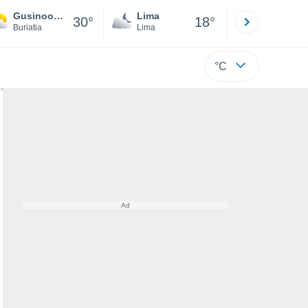
Gusinoozersk
Lima
Cuzco
30°
18°
Buriatia
Lima
Cusco
°C