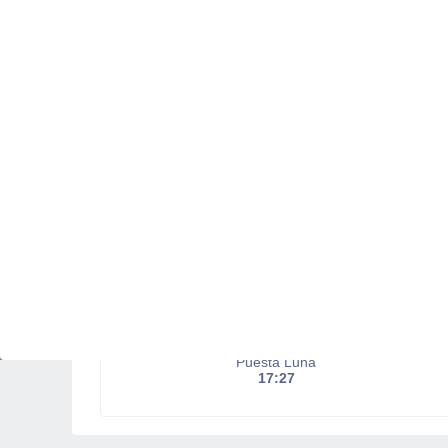
Salida del sol a las
05:28
Puesta del sol a las
20:29
Primera luz a las
04:49
Última luz a las
21:08
Fase Lunar
Menguante
Iluminada
27%
Puesta Luna
17:27