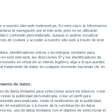
Gusinoozersk
VIENTO
PRECIPITACIÓN
r a nuestro sitio web meteored.pe. En este caso, te informamos
12
15
18
21
00
03
06
09
12
15
18
21
00
tizar la navegación por el sitio web, pero no se utilizarán
dad o contenido personalizado, aunque sí podrás visualizar
ción de cookies y acceder a nuestro sitio web a través de este
29°
es, identificadores únicos o tecnologías similares para
28°
28°
n este sitio web, las direcciones IP y los identificadores de
27°
26°
rsonales en virtud de un interés legítimo, algo a lo que puedes
24°
 al tratamiento de datos en cualquier momento haciendo clic en
24°
22°
21°
21°
20°
20°
20°
miento de datos:
uso de datos limitados para seleccionar anuncios básicos, crear
6.1
ccionar la publicidad personalizada, crear un perfil para
ontenido personalizado, medir el rendimiento de la publicidad,
2.5
vés de estadísticas o a través de la combinación de datos
0.5
0.3
rvicios, uso de datos limitados con el objetivo de seleccionar el