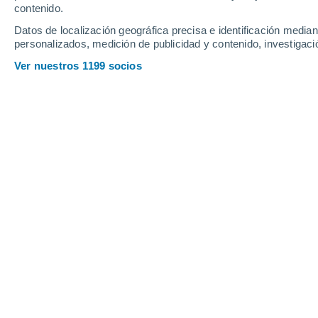
Viernes
7
Sábado
8
contenido.
Datos de localización geográfica precisa e identificación mediant
personalizados, medición de publicidad y contenido, investigació
Ver nuestros 1199 socios
La previsión del tiempo por horas 
VIERNES, 07 DE AGOSTO
La mayor parte del día
Nubes y claros
Salida del sol a las
05:27
Puesta del sol a las
20:31
Primera luz a las
04:48
Última luz a las
21:10
Fase Lunar