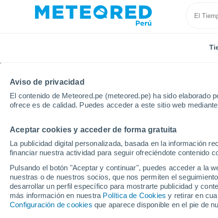
Ti
Aviso de privacidad
El contenido de Meteored.pe (meteored.pe) ha sido elaborado po
ofrece es de calidad. Puedes acceder a este sitio web mediante
Aceptar cookies y acceder de forma gratuita
Inicio
Rusia
Buriatia
Gusinoozersk
Por hora
La publicidad digital personalizada, basada en la información r
financiar nuestra actividad para seguir ofreciéndote contenido c
Tiempo en Gusinoozer
Pulsando el botón "Aceptar y continuar", puedes acceder a la w
nuestras o de nuestros socios, que nos permiten el seguimiento
desarrollar un perfil específico para mostrarte publicidad y co
Tiempo 1 - 7 días
Por horas
más información en nuestra
Política de Cookies
y retirar en cu
Configuración de cookies
que aparece disponible en el pie de n