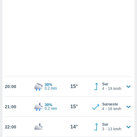
 mismo.
sultar más
 en nuestra
 Cookies
y
ualquier
ento
 botón
ación de
kies
 disponible
e nuestra
.
IVAMENTE,
Sur
30%
15°
20:00
0.2 mm
4
-
19
km/h
as
Suroeste
30%
15°
21:00
 a cookies
0.2 mm
4
-
18
km/h
 no aceptar
ón de
Sur
14°
22:00
uedes
3
-
13
km/h
uestro sitio