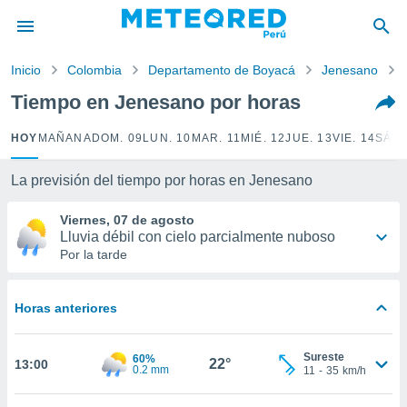
privacidad
o de
Inicio
Colombia
Departamento de Boyacá
Jenesano
e
e) ha sido
Tiempo en Jenesano por horas
or
es para
HOY
MAÑANA
DOM. 09
LUN. 10
MAR. 11
MIÉ. 12
JUE. 13
VIE. 14
SÁB.
ue la
 que se
e calidad.
La previsión del tiempo por horas en Jenesano
eder a este
ediante las
Viernes, 07 de agosto
opciones:
Lluvia débil con cielo parcialmente nuboso
Por la tarde
ookies y
e forma
Horas anteriores
d digital
ada, basada
Sureste
60%
mación
22°
13:00
0.2 mm
11
-
35
km/h
ediante
ecnologías