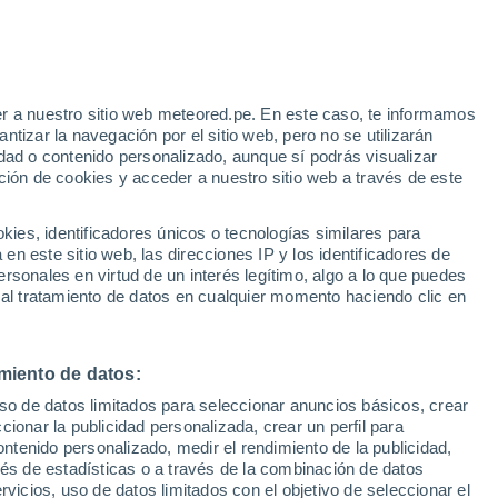
ulia
VIENTO
PRECIPITACIÓN
r a nuestro sitio web meteored.pe. En este caso, te informamos
12
15
18
21
00
03
06
09
12
15
18
21
00
tizar la navegación por el sitio web, pero no se utilizarán
dad o contenido personalizado, aunque sí podrás visualizar
ción de cookies y acceder a nuestro sitio web a través de este
34°
es, identificadores únicos o tecnologías similares para
n este sitio web, las direcciones IP y los identificadores de
32°
31°
31°
rsonales en virtud de un interés legítimo, algo a lo que puedes
31°
30°
 al tratamiento de datos en cualquier momento haciendo clic en
28°
27°
25°
25°
25°
24°
24°
miento de datos:
uso de datos limitados para seleccionar anuncios básicos, crear
ccionar la publicidad personalizada, crear un perfil para
ontenido personalizado, medir el rendimiento de la publicidad,
vés de estadísticas o a través de la combinación de datos
1.5
1.2
0.6
rvicios, uso de datos limitados con el objetivo de seleccionar el
0.3
0.1