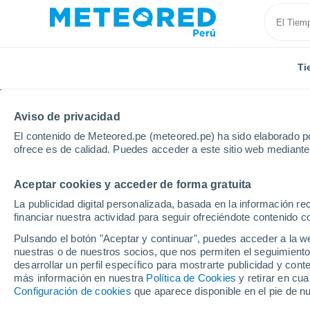
Ti
Aviso de privacidad
El contenido de Meteored.pe (meteored.pe) ha sido elaborado po
ofrece es de calidad. Puedes acceder a este sitio web mediante
Aceptar cookies y acceder de forma gratuita
Inicio
Cuba
Granma
Julia
Por horas
La publicidad digital personalizada, basada en la información r
financiar nuestra actividad para seguir ofreciéndote contenido c
Tiempo en Julia por h
Pulsando el botón "Aceptar y continuar", puedes acceder a la w
nuestras o de nuestros socios, que nos permiten el seguimiento
desarrollar un perfil específico para mostrarte publicidad y co
Tiempo 1 - 7 días
Por horas
más información en nuestra
Política de Cookies
y retirar en cu
Configuración de cookies
que aparece disponible en el pie de n