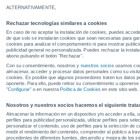
Gráfica del tiempo por horas en J
ALTERNATIVAMENTE,
SÍMBOLO
TEMPERATURA
Rechazar tecnologías similares a cookies
En caso de no aceptar la instalación de cookies, puedes accede
00
03
06
09
12
15
18
21
00
03
06
09
de que solo se instalarán cookies que sean necesarias para garan
cookies para analizar el comportamiento ni para mostrar publici
publicidad general no personalizada. Puedes rechazar la instala
abono pulsando el botón "Rechazar".
Con su consentimiento, nosotros y
nuestros socios
usamos cooki
almacenar, acceder y procesar datos personales como su visita e
32°
32°
31°
cookies. Es posible que algunos proveedores traten tus datos pe
oponerte. Para ello, puede retirar su consentimiento u oponerse
"Configurar"
o en nuestra
Política de Cookies
en este sitio web.
26°
26°
25°
25°
24°
24°
Nosotros y nuestros socios hacemos el siguiente trata
23°
23°
Almacenar la información en un dispositivo y/o acceder a ella, 
7
perfiles para publicidad personalizada, utilizar perfiles para sele
4.2
personalizar el contenido, uso de perfiles para la selección de c
medir el rendimiento del contenido, comprender al público a tra
1.1
procedentes de diferentes fuentes, desarrollo y mejora de los se