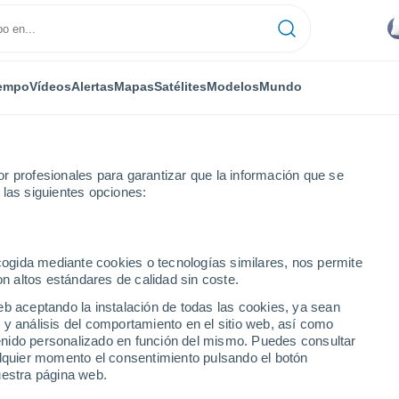
empo
Vídeos
Alertas
Mapas
Satélites
Modelos
Mundo
r profesionales para garantizar que la información que se
 las siguientes opciones:
ecogida mediante cookies o tecnologías similares, nos permite
on altos estándares de calidad sin coste.
oras
eb aceptando la instalación de todas las cookies, ya sean
 y análisis del comportamiento en el sitio web, así como
ntenido personalizado en función del mismo. Puedes consultar
alquier momento el consentimiento pulsando el botón
uestra página web.