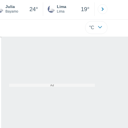
Julia
Lima
Cuzco
24°
19°
Bayamo
Lima
Cusco
°C