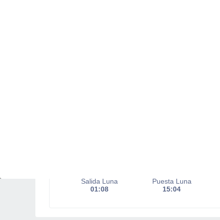
Salida del sol a las
06:44
Puesta del sol a las
19:41
Primera luz a las
06:20
Última luz a las
20:04
Fase Lunar
Menguante
Iluminada
32%
Salida Luna
Puesta Luna
01:08
15:04