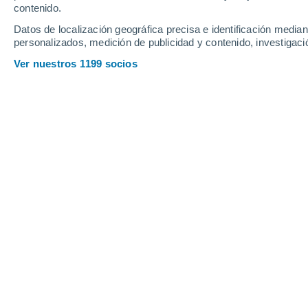
Jueves
6
Viernes
7
contenido.
Datos de localización geográfica precisa e identificación mediant
personalizados, medición de publicidad y contenido, investigació
Ver nuestros 1199 socios
La previsión del tiempo por horas en
JUEVES, 06 DE AGOSTO
Por la tarde
Chubascos tormentosos con
cielo parcialmente nuboso
Salida del sol a las
06:43
Puesta del sol a las
19:41
Primera luz a las
06:20
Última luz a las
20:05
Fase Lunar