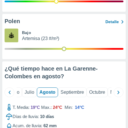
ados con el
 seleccionar
o.
calización
Polen
Detalle
precisa e
ión mediante
Bajo
Artemisa (23 #/m³)
, publicidad
dos,
 publicidad
,
¿Qué tiempo hace en La Garenne-
ón de
 desarrollo
Colombes en
agosto
?
s.
tros 1199
yo
Junio
Julio
Agosto
Septiembre
Octubre
Noviemb
ios
T. Media:
19°C
Max.:
24°C
Min:
14°C
Días de lluvia:
10
días
Acum. de lluvia:
62 mm