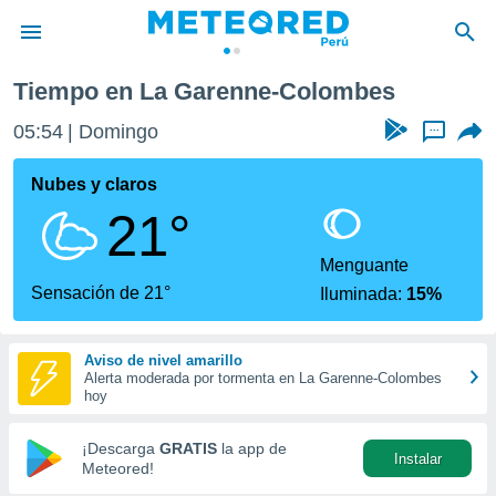
ne-Colombes
Tiempo en La Garenne-Colombes
privacidad
05:54
Domingo
...
o de
e
e) ha sido
Nubes y claros
or
21°
es para
ue la
 que se
Menguante
e calidad.
Sensación de 21°
Iluminada:
15%
eder a este
ediante las
opciones:
Aviso de nivel amarillo
Alerta moderada por tormenta en La Garenne-Colombes
ookies y
hoy
e forma
¡Descarga
GRATIS
la app de
Instalar
d digital
Meteored!
ada, basada