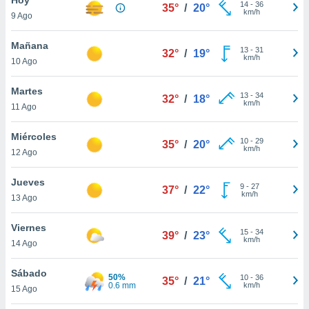
ublicidad y
14
-
36
35°
/
20°
km/h
9 Ago
do en
 mismo.
Mañana
13
-
31
32°
/
19°
sultar más
km/h
10 Ago
 en nuestra
 Cookies
y
Martes
13
-
34
ualquier
32°
/
18°
km/h
11 Ago
ento
 botón
Miércoles
10
-
29
35°
/
20°
ación de
km/h
12 Ago
kies
 disponible
Jueves
9
-
27
e nuestra
37°
/
22°
km/h
13 Ago
.
Viernes
IVAMENTE,
15
-
34
39°
/
23°
km/h
14 Ago
as
Sábado
50%
10
-
36
35°
/
21°
 a cookies
0.6 mm
km/h
15 Ago
 no aceptar