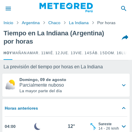
privacidad
o de
Inicio
Argentina
Chaco
La Indiana
Por horas
e
e) ha sido
Tiempo en La Indiana (Argentina)
or
por horas
es para
ue la
 que se
HOY
MAÑANA
MAR. 11
MIÉ. 12
JUE. 13
VIE. 14
SÁB. 15
DOM. 16
LUN.
e calidad.
eder a este
La previsión del tiempo por horas en La Indiana
ediante las
opciones:
Domingo, 09 de agosto
Parcialmente nuboso
ookies y
La mayor parte del día
e forma
d digital
Horas anteriores
ada, basada
mación
ediante
Sureste
12°
04:00
ecnologías
14
-
26
km/h