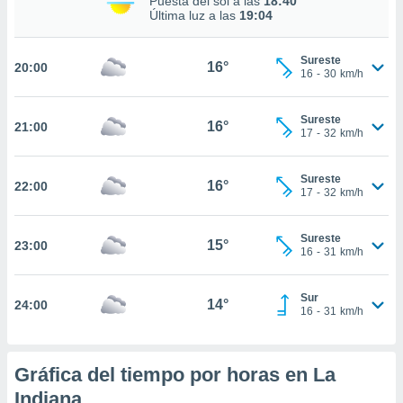
Puesta del sol a las
18:40
Última luz a las
19:04
nto,
Sureste
16°
20:00
16
-
30
km/h
cios
kies,
ores únicos
Sureste
16°
as similares
21:00
17
-
32
km/h
nar,
rocesar
onales como
Sureste
16°
22:00
17
-
32
km/h
 este sitio
recciones IP
ficadores de
Sureste
15°
23:00
 posible
16
-
31
km/h
s
 traten tus
nales en
Sur
14°
24:00
16
-
31
km/h
 interés
go a lo que
nerte. Para
retirar su
Gráfica del tiempo por horas en La
ento u
Indiana