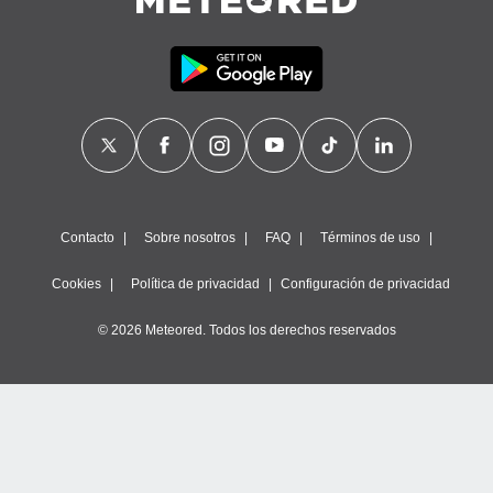
calización
precisa e
ión mediante
, publicidad
dos,
 publicidad
,
ón de
 desarrollo
Contacto
Sobre nosotros
FAQ
Términos de uso
s.
tros 1199
Cookies
Política de privacidad
Configuración de privacidad
ios
© 2026 Meteored. Todos los derechos reservados