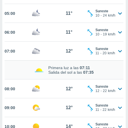
nos permite
estra
Sureste
ara seguir
11°
05:00
10
-
24
km/h
e contenido
ACEPTAR
stándares
Y
sin coste.
Sureste
CONTINUAR
11°
06:00
10
-
19
km/h
 botón
continuar",
CONFIGURACIÓN
der a la
Sureste
12°
07:00
11
-
20
km/h
ndo la
 de todas
, ya sean
Primera luz a las
07:11
de nuestros
Salida del sol a las
07:35
 nos
 y análisis
Sureste
12°
08:00
12
-
22
km/h
tamiento en
b, así como
un perfil
Sureste
12°
09:00
para
11
-
22
km/h
ublicidad y
Sureste
do en
14°
10:00