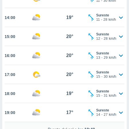
11
-
30
km/h
ed.pe. En
te
 de que
Sureste
19°
14:00
talarán
11
-
28
km/h
e sean
para
Sureste
a
20°
15:00
12
-
28
km/h
por el sitio
o se
cookies para
Sureste
20°
16:00
13
-
29
km/h
nto ni para
licidad o
Sureste
20°
17:00
15
-
30
km/h
ado, aunque
sualizar
general no
Sureste
19°
18:00
ada. Puedes
15
-
31
km/h
 instalación
y acceder a
Sureste
io web a
17°
19:00
14
-
27
km/h
ste abono
 botón
.