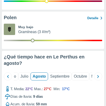
ados con el
 seleccionar
o.
calización
Polen
Detalle
precisa e
ión mediante
Muy bajo
Gramíneas (3 #/m³)
, publicidad
dos,
 publicidad
,
¿Qué tiempo hace en Le Perthus en
ón de
 desarrollo
agosto
?
s.
tros 1199
yo
Junio
Julio
Agosto
Septiembre
Octubre
Noviemb
ios
T. Media:
22°C
Max.:
27°C
Min:
17°C
Días de lluvia:
9
días
Acum. de lluvia:
59 mm