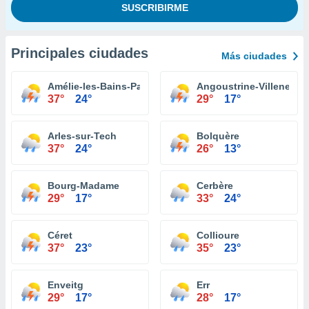
Principales ciudades
Más ciudades
Amélie-les-Bains-Palalda
Angoustrine-Villeneuve
37°
24°
29°
17°
Arles-sur-Tech
Bolquère
37°
24°
26°
13°
Bourg-Madame
Cerbère
29°
17°
33°
24°
Céret
Collioure
37°
23°
35°
23°
Enveitg
Err
29°
17°
28°
17°