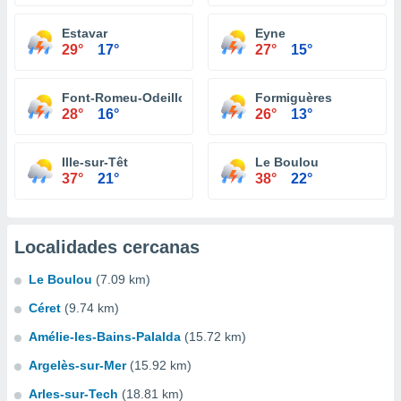
Estavar
Eyne
29°
17°
27°
15°
Font-Romeu-Odeillo-Via
Formiguères
28°
16°
26°
13°
Ille-sur-Têt
Le Boulou
37°
21°
38°
22°
Localidades cercanas
Le Boulou
(7.09 km)
Céret
(9.74 km)
Amélie-les-Bains-Palalda
(15.72 km)
Argelès-sur-Mer
(15.92 km)
Arles-sur-Tech
(18.81 km)